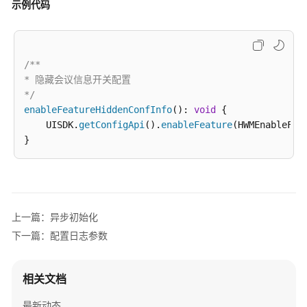
示例代码
入
门
典
/**

型
* 隐藏会议信息开关配置

场
*/
景
enableFeatureHiddenConfInfo
(): 
void
 {

    UISDK.
getConfigApi
().
enableFeature
(HWMEnableFea
接
口
参
考
基
上一篇：异步初始化
础
下一篇：配置日志参数
配
置
相关文档
初
始
最新动态