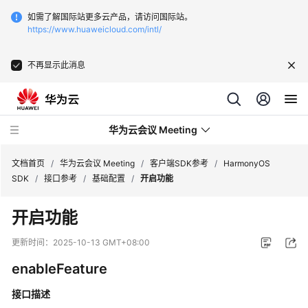
如需了解国际站更多云产品，请访问国际站。
https://www.huaweicloud.com/intl/
不再显示此消息
华为云会议 Meeting
文档首页
/
华为云会议 Meeting
/
客户端SDK参考
/
HarmonyOS
SDK
/
接口参考
/
基础配置
/
开启功能
最
开启功能
新
动
更新时间：
2025-10-13 GMT+08:00
态
enableFeature
服
接口描述
务