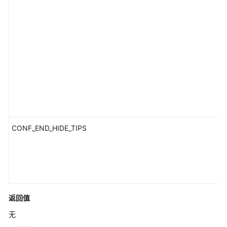
iOS
SDK
Windows
SDK
Mac
SDK
Electron
SDK
CONF_END_HIDE_TIPS
HarmonyOS
SDK
概
述
返回值
快
无
速