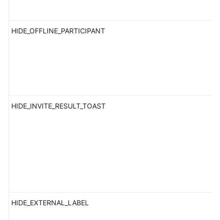
研
讨
会
HIDE_OFFLINE_PARTICIPANT
用
户
指
南
智
能
HIDE_INVITE_RESULT_TOAST
会
议
室
用
户
指
南
开
HIDE_EXTERNAL_LABEL
发