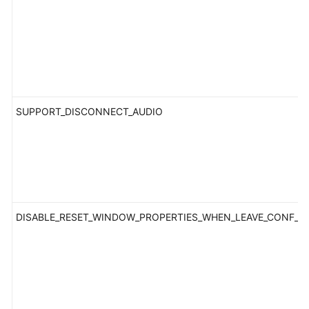
与
集
成
开
发
指
南
SUPPORT_DISCONNECT_AUDIO
服
务
端
API
参
DISABLE_RESET_WINDOW_PROPERTIES_WHEN_LEAVE_CONF_P
考
客
户
端
SDK