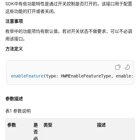
公
SDK中有些功能特性是通过开关控制是否打开的，该接口用于配置
告
这些功能的打开或者关闭。
注意事项
产
品
枚举中的功能项均有默认值，若对开关状态不做要求，可以不必调
介
用该接口。
绍
方法定义
计
费
说
enableFeature
(type: HWMEnableFeatureType, enable: b
明
购
参数描述
买
指
表1
参数说明
南
参数
是
类型
描述
快
否
速
必