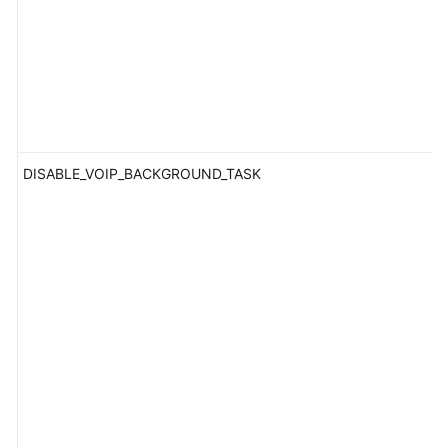
参
考
SDK
概
述
SDK
DISABLE_VOIP_BACKGROUND_TASK
下
载
SDK
维
护
周
期
Android
SDK