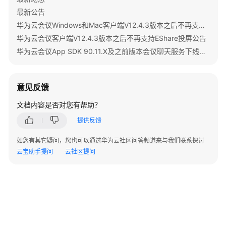
化
最新公告
华为云会议Windows和Mac客户端V12.4.3版本之后不再支持IdeaShare投屏公告
异
华为云会议客户端V12.4.3版本之后不再支持EShare投屏公告
步
初
华为云会议App SDK 90.11.X及之前版本会议聊天服务下线公告
始
化
意见反馈
开
文档内容是否对您有帮助？
启
功
提供反馈
能
如您有其它疑问，您也可以通过华为云社区问答频道来与我们联系探讨
配
云宝助手提问
云社区提问
置
日
志
参
数