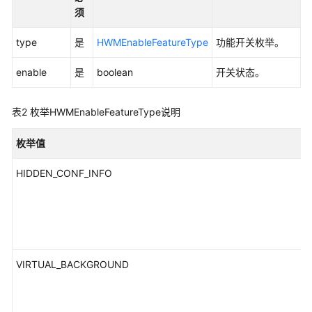
入
须
门
type
是
HWMEnableFeatureType
功能开关枚举。
管
理
enable
是
boolean
开关状态。
员
指
表2
枚举HWMEnableFeatureType说明
南
枚举值
视
频
HIDDEN_CONF_INFO
会
议
用
户
指
南
VIRTUAL_BACKGROUND
网
络