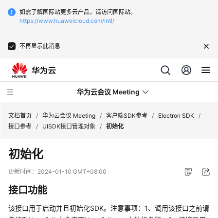
如需了解国际站更多云产品，请访问国际站。
https://www.huaweicloud.com/intl/
不再显示此消息
华为云会议 Meeting
文档首页
/
华为云会议 Meeting
/
客户端SDK参考
/
Electron SDK
/
接口参考
/
UISDK接口管理对象
/
初始化
最
初始化
新
动
更新时间：
2024-01-10 GMT+08:00
态
接口功能
服
该接口用于启动并且初始化SDK。注意事项：1、调用该接口之前请
务