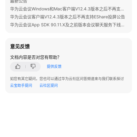
参
最新公告
考
华为云会议Windows和Mac客户端V12.4.3版本之后不再支持IdeaShare投屏公告
华为云会议客户端V12.4.3版本之后不再支持EShare投屏公告
SDK
华为云会议App SDK 90.11.X及之前版本会议聊天服务下线公告
概
述
意见反馈
SDK
下
文档内容是否对您有帮助？
载
提供反馈
SDK
如您有其它疑问，您也可以通过华为云社区问答频道来与我们联系探讨
维
云宝助手提问
云社区提问
护
周
期
Android
SDK