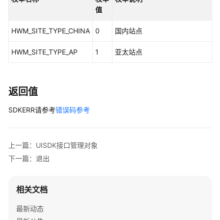
与
值
集
成
HWM_SITE_TYPE_CHINA
0
国内站点
开
HWM_SITE_TYPE_AP
1
亚太站点
发
指
南
返回值
服
SDKERR请参考
错误码参考
务
端
API
参
上一篇：UISDK接口管理对象
考
下一篇：退出
客
户
相关文档
端
最新动态
SDK