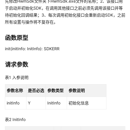
先修改HwmSdk文件夹下HwmSdk.exe文件的名称；2、该接口用
公
于启动并初始化SDK，在调用其他接口之前必须先调用该接口并等
告
待初始化回调结果；3、每次调用初始化接口会重新启动SDK，之前
所有设置与操作将不复存在。
产
品
介
函数原型
绍
init(initInfo: InitInfo): SDKERR
计
费
请求参数
说
明
表1
入参说明
购
参数名称
是否必选
参数类型
参数说明
买
指
initInfo
Y
InitInfo
初始化信息
南
表2
InitInfo
快
速