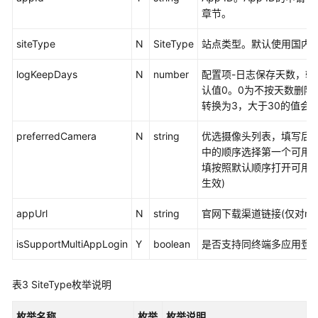
研
章节。
讨
会
siteType
N
SiteType
站点类型。默认使用国内
用
户
logKeepDays
N
number
配置项-日志保存天数，输
指
认值0。0为不按天数删除
南
转换为3，大于30的值会
智
preferredCamera
N
string
优选摄像头列表，填写后
能
中的顺序选择第一个可用的
会
填按照默认顺序打开可用的
议
生效)
室
用
appUrl
N
string
官网下载渠道链接(仅对ma
户
指
isSupportMultiAppLogin
Y
boolean
是否支持同终端多应用登
南
表3
SiteType枚举说明
开
发
枚举名称
枚举
枚举说明