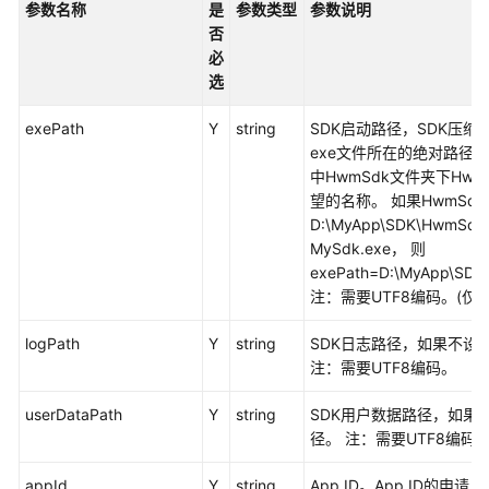
参数名称
入
是
参数类型
参数说明
门
否
必
选
管
理
exePath
Y
string
SDK启动路径，SDK压缩
员
exe文件所在的绝对路径。
指
中HwmSdk文件夹下Hwm
南
望的名称。 如果HwmSd
D:\MyApp\SDK\HwmS
视
MySdk.exe， 则
频
exePath=D:\MyApp\SD
会
注：需要UTF8编码。(仅对
议
用
logPath
Y
string
SDK日志路径，如果不设
户
注：需要UTF8编码。
指
南
userDataPath
Y
string
SDK用户数据路径，如果
径。 注：需要UTF8编码。
网
络
appId
Y
string
App ID。App ID的申请