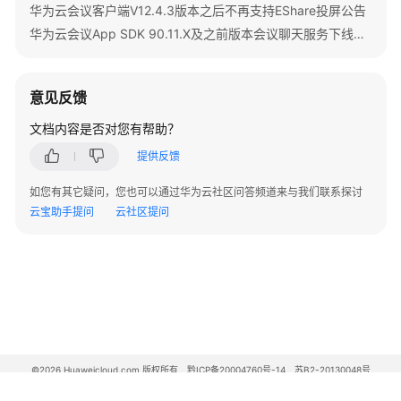
华为云会议客户端V12.4.3版本之后不再支持EShare投屏公告
南
华为云会议App SDK 90.11.X及之前版本会议聊天服务下线公告
智
能
意见反馈
会
议
文档内容是否对您有帮助？
室
用
提供反馈
户
如您有其它疑问，您也可以通过华为云社区问答频道来与我们联系探讨
指
云宝助手提问
云社区提问
南
开
发
与
集
成
©2026 Huaweicloud.com 版权所有
黔ICP备20004760号-14
苏B2-20130048号
开
A2.B1.B2-20070312
发
增值电信业务经营许可证：B1.B2-20200593 | 代理域名注册服务机构：新网、西数