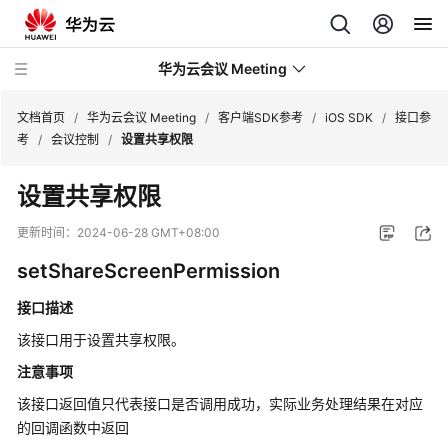
华为云会议 Meeting
文档首页
/
华为云会议 Meeting
/
客户端SDK参考
/
iOS SDK
/
接口参
考
/
会议控制
/
设置共享权限
最
设置共享权限
新
动
更新时间：
2024-06-28 GMT+08:00
态
setShareScreenPermission
服
接口描述
务
公
该接口用于设置共享权限。
告
注意事项
该接口返回值只代表接口是否调用成功，实际业务处理结果在对应
产
品
的回调函数中返回