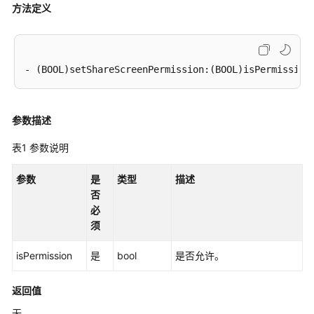
介
方法定义
绍
计
费
说
明
参数描述
购
买
表1
参数说明
指
南
参数
是
类型
描述
否
快
必
速
须
入
门
isPermission
是
bool
是否允许。
管
返回值
理
无