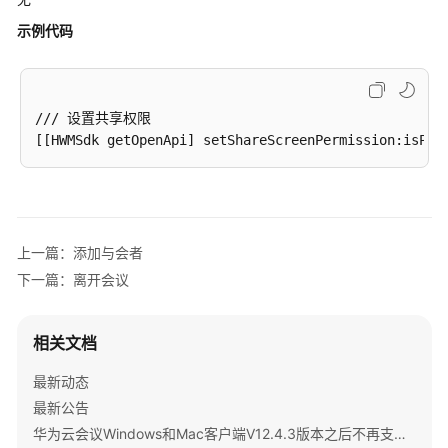
员
指
示例代码
南
视
频
/// 设置共享权限

会
议
用
户
指
南
上一篇：添加与会者
下一篇：离开会议
网
络
研
相关文档
讨
会
最新动态
用
最新公告
户
华为云会议Windows和Mac客户端V12.4.3版本之后不再支持IdeaShare投屏公告
指