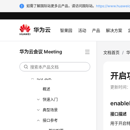
开发指南
如需了解国际站更多云产品，请访问国际站。
https://www.huaweic
服务端API参考
客户端SDK参考
智果园
活动
产品
解决方案
SDK概述
SDK下载
华为云会议 Meeting
文档首页
/
华
SDK维护周期
Android SDK
开启
iOS SDK
更新时间
概述
快速入门
enable
典型场景
接口描述
接口参考
用于开启