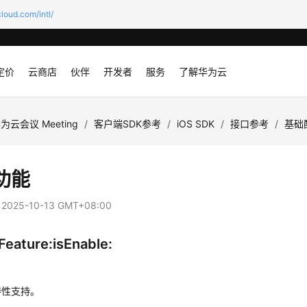
loud.com/intl/
定价
云商店
伙伴
开发者
服务
了解华为云
为云会议 Meeting
/
客户端SDK参考
/
iOS SDK
/
接口参考
/
基础
功能
：
2025-10-13 GMT+08:00
Feature:isEnable:
特性支持。