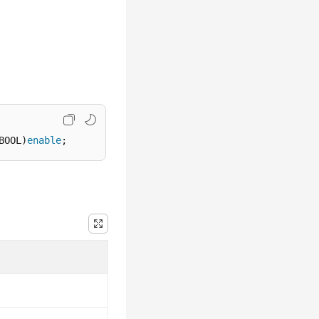
BOOL)
enable