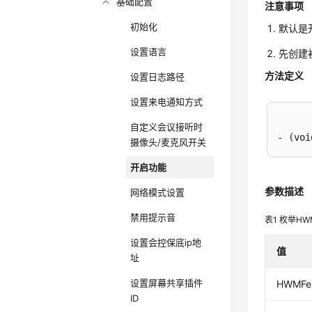
基础配置
注意事项
初始化
默认是
设置语言
先创建初
方法定义
设置日志路径
设置来电通知方式
自定义会议接听时
- (voi
摄像头/麦克风开关
开启功能
参数描述
网络模式设置
禁用提示音
表1
枚举HWME
设置会控保底ip地
值
址
设置屏幕共享插件
HWMFea
ID