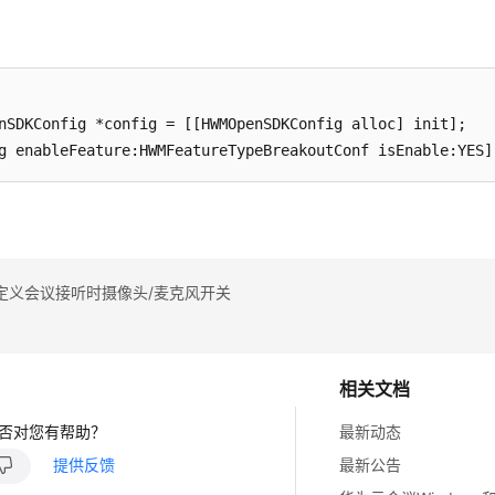
nSDKConfig *config = [[HWMOpenSDKConfig alloc] init];

定义会议接听时摄像头/麦克风开关
相关文档
否对您有帮助？
最新动态
提供反馈
最新公告