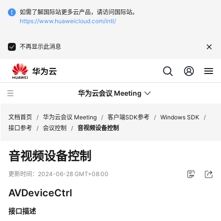
如需了解国际站更多云产品，请访问国际站。
https://www.huaweicloud.com/intl/
不再显示此消息
华为云会议 Meeting
文档首页
/
华为云会议 Meeting
/
客户端SDK参考
/
Windows SDK
/
接口参考
/
会议控制
/
音视频设备控制
最
音视频设备控制
新
动
更新时间：
2024-06-28 GMT+08:00
态
AVDeviceCtrl
服
接口描述
务