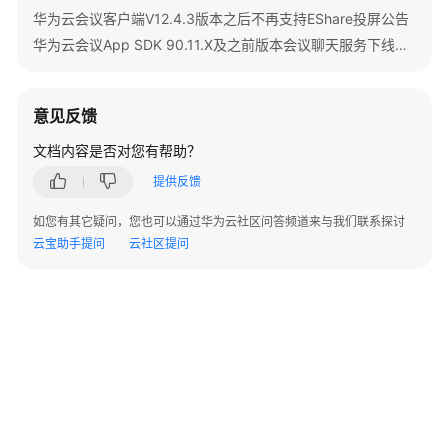
参
华为云会议客户端V12.4.3版本之后不再支持EShare投屏公告
考
华为云会议App SDK 90.11.X及之前版本会议聊天服务下线公告
SDK
概
述
意见反馈
文档内容是否对您有帮助？
SDK
下
提供反馈
载
如您有其它疑问，您也可以通过华为云社区问答频道来与我们联系探讨
云宝助手提问
云社区提问
SDK
维
护
周
期
Android
SDK