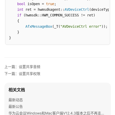
与
bool
 isOpen = 
true
;

集
int
 ret = hwmsdkagent::
AVDeviceCtrl
(deviceType, 
成
if
 (hwmsdk::HWM_COMMON_SUCCESS != ret)

    {

开
AfxMessageBox
(_T(
"AVDeviceCtrl error"
));

发
    }

指
南
服
务
端
上一篇：设置共享音频
API
下一篇：设置共享权限
参
考
相关文档
客
户
最新动态
端
最新公告
SDK
华为云会议Windows和Mac客户端V12.4.3版本之后不再支持IdeaShare投屏公告