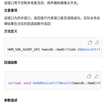
公
该接口用于控制本地麦克风、扬声器和摄像头开关。
告
注意事项
该接口为异步接口，返回值只代表接口是否调用成功，实际业务处
产
品
理结果在对应的回调函数中返回
介
方法定义
绍
计
HWM_SDK_AGENT_API hwmsdk::HwmErrCode 
AVDeviceCtrl
(Hw
费
说
明
回调函数
购
买
指
virtual
void
OnAVDeviceCtrlResult
(hwmsdk::HwmErrCod
南
快
参数描述
速