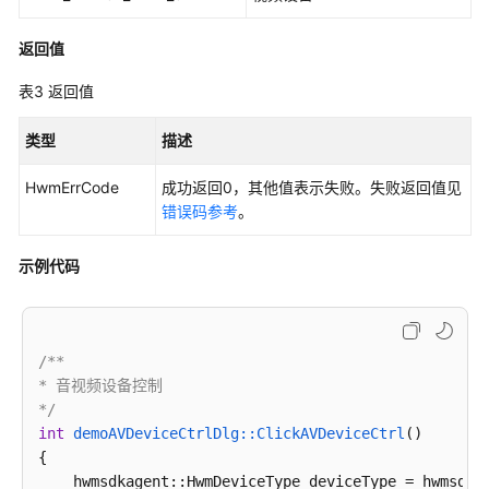
研
讨
返回值
会
用
表3
返回值
户
指
类型
描述
南
HwmErrCode
成功返回0，其他值表示失败。失败返回值见
智
错误码参考
。
能
会
示例代码
议
室
用
户
/**

指
* 音视频设备控制

南
*/
int
demoAVDeviceCtrlDlg::ClickAVDeviceCtrl
()
开
{

发
    hwmsdkagent::HwmDeviceType deviceType = hwmsdkag