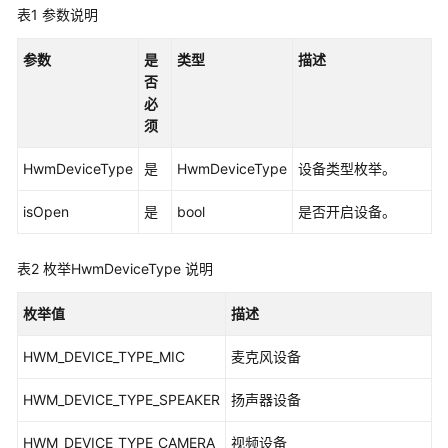
入
表1
参数说明
门
参数
是
类型
描述
管
否
理
必
员
须
指
南
HwmDeviceType
是
HwmDeviceType
设备类型枚举。
视
isOpen
是
bool
是否开启设备。
频
会
表2
枚举HwmDeviceType 说明
议
用
枚举值
描述
户
指
HWM_DEVICE_TYPE_MIC
麦克风设备
南
HWM_DEVICE_TYPE_SPEAKER
扬声器设备
网
络
HWM_DEVICE_TYPE_CAMERA
视频设备