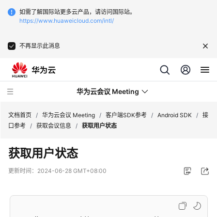
如需了解国际站更多云产品，请访问国际站。
https://www.huaweicloud.com/intl/
不再显示此消息
华为云会议 Meeting
文档首页
/
华为云会议 Meeting
/
客户端SDK参考
/
Android SDK
/
接
口参考
/
获取会议信息
/
获取用户状态
最
获取用户状态
新
动
更新时间：
2024-06-28 GMT+08:00
态
服
务