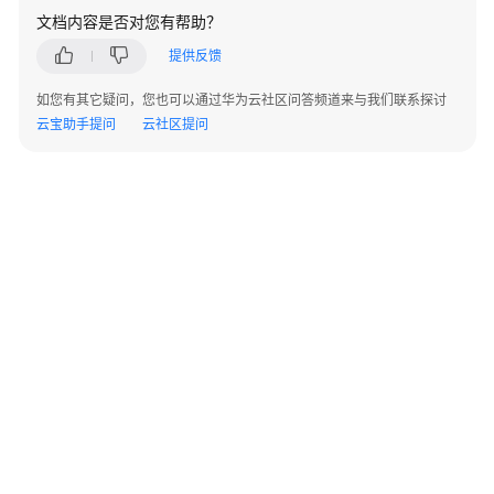
与
文档内容是否对您有帮助？
集
成
提供反馈
如您有其它疑问，您也可以通过华为云社区问答频道来与我们联系探讨
开
云宝助手提问
云社区提问
发
指
南
服
务
端
API
参
考
客
户
端
©2026 Huaweicloud.com 版权所有
黔ICP备20004760号-14
苏B2-20130048号
A2.B1.B2-20070312
SDK
增值电信业务经营许可证：B1.B2-20200593 | 代理域名注册服务机构：新网、西数