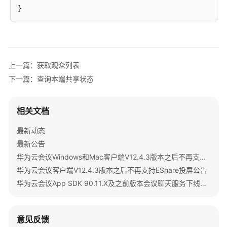
研
讨
会
用
户
指
上一篇：获取观众列表
南
下一篇：查询本端共享状态
智
能
相关文档
会
议
最新动态
室
最新公告
用
华为云会议Windows和Mac客户端V12.4.3版本之后不再支持IdeaShare投屏公告
户
华为云会议客户端V12.4.3版本之后不再支持EShare投屏公告
指
南
华为云会议App SDK 90.11.X及之前版本会议聊天服务下线公告
开
发
意见反馈