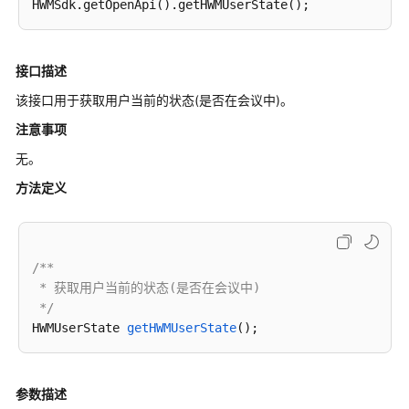
公
告
产
接口描述
品
该接口用于获取用户当前的状态(是否在会议中)。
介
注意事项
绍
无。
计
方法定义
费
说
明
/**

购
 * 获取用户当前的状态(是否在会议中)

买
 */
指
HWMUserState 
getHWMUserState
()
南
快
参数描述
速