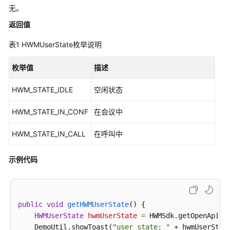
入
无。
门
返回值
管
表1
HWMUserState枚举说明
理
员
枚举值
描述
指
南
HWM_STATE_IDLE
空闲状态
视
HWM_STATE_IN_CONF
在会议中
频
会
HWM_STATE_IN_CALL
在呼叫中
议
用
示例代码
户
指
南
public
void
getHWMUserState
()
 {

网
HWMUserState
hwmUserState
=
 HWMSdk.getOpenApi(H
络
    DemoUtil.showToast(
"user state: "
 + hwmUserState