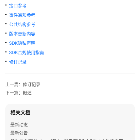
公
接口参考
告
事件通知参考
产
公共结构参考
品
版本更新内容
介
SDK隐私声明
绍
SDK合规使用指南
计
修订记录
费
说
明
上一篇：修订记录
下一篇：概述
购
买
指
相关文档
南
最新动态
快
最新公告
速