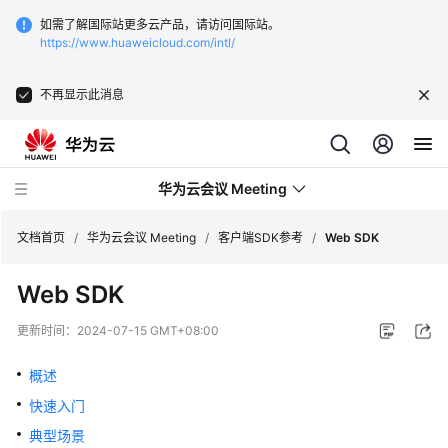
如需了解国际站更多云产品，请访问国际站。
https://www.huaweicloud.com/intl/
不再显示此消息
华为云会议 Meeting
文档首页
/
华为云会议 Meeting
/
客户端SDK参考
/
Web SDK
Web SDK
最
新
更新时间：
2024-07-15 GMT+08:00
动
态
概述
快速入门
服
务
典型场景