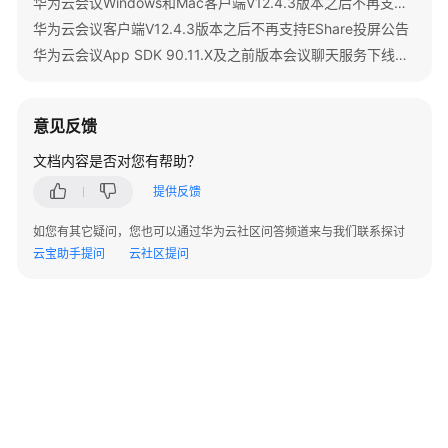
华为云会议Windows和Mac客户端V12.4.3版本之后不再支持IdeaShare投屏公告
入
华为云会议客户端V12.4.3版本之后不再支持EShare投屏公告
门
华为云会议App SDK 90.11.X及之前版本会议聊天服务下线公告
管
理
员
意见反馈
指
文档内容是否对您有帮助？
南
提供反馈
视
如您有其它疑问，您也可以通过华为云社区问答频道来与我们联系探讨
频
云宝助手提问
会
云社区提问
议
用
户
指
南
网
络