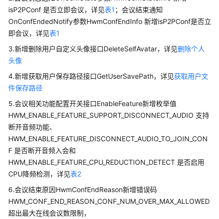
介
isP2PConf 是否立即会议，详见
表1
；会议结束通知
绍
OnConfEndedNotify参数HwmConfEndInfo 新增isP2PConf是否立
即会议，详见
表1
计
费
3.新增删除用户自定义头像接口DeleteSelfAvatar，详见
删除个人
说
头像
明
4.新增获取用户保存路径接口GetUserSavePath，详见
获取用户文
件保存路径
购
买
5.会议相关功能配置开关接口EnableFeature新增枚举值
指
HWM_ENABLE_FEATURE_SUPPORT_DISCONNECT_AUDIO 支持
南
断开音频功能、
HWM_ENABLE_FEATURE_DISCONNECT_AUDIO_TO_JOIN_CON
快
F 是否断开音频入会和
速
HWM_ENABLE_FEATURE_CPU_REDUCTION_DETECT 是否启用
入
CPU降频检测，详见
表2
门
6.会议结束原因HwmConfEndReason新增错误码
管
HWM_CONF_END_REASON_CONF_NUM_OVER_MAX_ALLOWED
理
超出最大在线会议数限制，