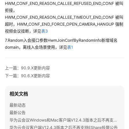
员
HWM_CONF_END_REASON_CALLEE_REFUSED_END_CONF 被叫
指
拒接，
南
HWM_CONF_END_REASON_CALLEE_TIMEOUT_END_CONF 被叫
超时，HWM_CONF_END_FORCE_OPEN_CAMERA_HANGUP 强制
视
视频会议挂断，详见
表3
频
会
7.Random入会接口参数HwmJoinConfByRandomInfo新增域名
议
domain，离线入会场景使用，详见
表1
用
户
指
上一篇：90.9.X更新内容
南
下一篇：90.6.X更新内容
网
络
相关文档
研
讨
最新动态
会
最新公告
用
华为云会议Windows和Mac客户端V12.4.3版本之后不再支持IdeaShare投屏公告
户
华为云会议客户端V12.4.3版本之后不再支持EShare投屏公告
指