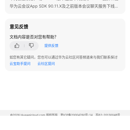
南
华为云会议App SDK 90.11.X及之前版本会议聊天服务下线公告
智
能
意见反馈
会
文档内容是否对您有帮助？
议
室
提供反馈
用
户
如您有其它疑问，您也可以通过华为云社区问答频道来与我们联系探讨
指
云宝助手提问
云社区提问
南
开
发
与
集
成
©2026 Huaweicloud.com 版权所有
黔ICP备20004760号-14
苏B2-20130048号
A2.B1.B2-20070312
开
增值电信业务经营许可证：B1.B2-20200593 | 代理域名注册服务机构：新网、西数
发
电子营业执照
贵公网安备 52990002000093号