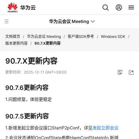
华为云会议 Meeting
文档首页
/
华为云会议 Meeting
/
客户端SDK参考
/
Windows SDK
/
版本更新内容
/
90.7.X更新内容
最
90.7.X更新内容
新
动
更新时间：
2025-12-11 GMT+08:00
态
90.7.6更新内容
服
务
1.问题修复，体验更稳定
公
告
90.7.5更新内容
产
1.新增发起立即会议接口StartP2pConf，详见
发起立即会议
品
2.会议状态通知OnConfState参数HwmConfStateInfo 新增