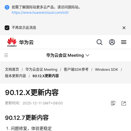
如需了解国际站更多云产品，请访问国际站。
https://www.huaweicloud.com/intl/
不再显示此消息
华为云会议 Meeting
文档首页
/
华为云会议 Meeting
/
客户端SDK参考
/
Windows SDK
/
版本更新内容
/
90.12.X更新内容
最
90.12.X更新内容
新
动
更新时间：
2025-12-11 GMT+08:00
态
90.12.7更新内容
服
务
问题修复，体验更稳定