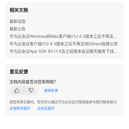
研
讨
相关文档
会
用
最新动态
户
最新公告
指
华为云会议Windows和Mac客户端V12.4.3版本之后不再支持IdeaShare投屏公告
南
华为云会议客户端V12.4.3版本之后不再支持EShare投屏公告
华为云会议App SDK 90.11.X及之前版本会议聊天服务下线公告
智
能
会
意见反馈
议
室
文档内容是否对您有帮助？
用
提供反馈
户
指
如您有其它疑问，您也可以通过华为云社区问答频道来与我们联系探讨
南
云宝助手提问
云社区提问
开
发