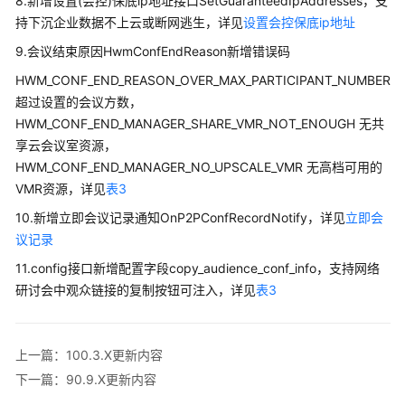
8.新增设置(会控)保底ip地址接口SetGuaranteedIpAddresses，支
入
持下沉企业数据不上云或断网逃生，详见
设置会控保底ip地址
门
9.会议结束原因HwmConfEndReason新增错误码
管
HWM_CONF_END_REASON_OVER_MAX_PARTICIPANT_NUMBER
理
超过设置的会议方数，
员
HWM_CONF_END_MANAGER_SHARE_VMR_NOT_ENOUGH 无共
指
享云会议室资源，
南
HWM_CONF_END_MANAGER_NO_UPSCALE_VMR 无高档可用的
VMR资源，详见
表3
视
频
10.新增立即会议记录通知OnP2PConfRecordNotify，详见
立即会
会
议记录
议
11.config接口新增配置字段copy_audience_conf_info，支持网络
用
研讨会中观众链接的复制按钮可注入，详见
户
表3
指
南
上一篇：100.3.X更新内容
网
下一篇：90.9.X更新内容
络