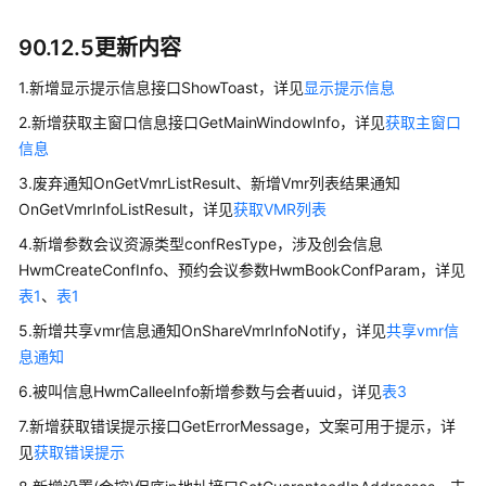
公
告
90.12.5更新内容
产
1.新增显示提示信息接口ShowToast，详见
显示提示信息
品
2.新增获取主窗口信息接口GetMainWindowInfo，详见
获取主窗口
介
信息
绍
3.废弃通知OnGetVmrListResult、新增Vmr列表结果通知
计
OnGetVmrInfoListResult，详见
获取VMR列表
费
4.新增参数会议资源类型confResType，涉及创会信息
说
HwmCreateConfInfo、预约会议参数HwmBookConfParam，详见
明
表1
、
表1
购
5.新增共享vmr信息通知OnShareVmrInfoNotify，详见
共享vmr信
买
息通知
指
6.被叫信息HwmCalleeInfo新增参数与会者uuid，详见
表3
南
7.新增获取错误提示接口GetErrorMessage，文案可用于提示，详
快
见
获取错误提示
速