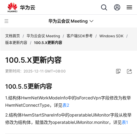
华为云会议 Meeting
文档首页
/
华为云会议 Meeting
/
客户端SDK参考
/
Windows SDK
/
版本更新内容
/
100.5.X更新内容
最
100.5.X更新内容
新
动
更新时间：
2025-12-11 GMT+08:00
态
100.5.5更新内容
服
务
1.结构体HwmNetWorkModeInfo中的isForcedVpn字段修改为枚举
公
HwmNetConnectType，详见
表2
告
2.结构体HwmStartShareInfo中的operatableUiMonitor字段从枚举
修改为结构体，赋值改为operatableUiMonitor.monitor，详见
表1
产
品