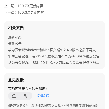
介
绍
上一篇：100.7.X更新内容
下一篇：100.3.X更新内容
计
费
相关文档
说
明
最新动态
最新公告
购
买
华为云会议Windows和Mac客户端V12.4.3版本之后不再支持IdeaShare投屏公告
指
华为云会议客户端V12.4.3版本之后不再支持EShare投屏公告
南
华为云会议App SDK 90.11.X及之前版本会议聊天服务下线公告
快
速
意见反馈
入
门
文档内容是否对您有帮助？
提供反馈
管
理
如您有其它疑问，您也可以通过华为云社区问答频道来与我们联系探讨