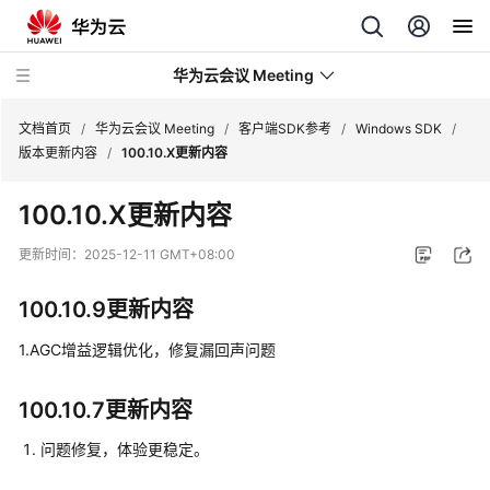
华为云会议 Meeting
文档首页
/
华为云会议 Meeting
/
客户端SDK参考
/
Windows SDK
/
版本更新内容
/
100.10.X更新内容
最
100.10.X更新内容
新
动
更新时间：
2025-12-11 GMT+08:00
态
100.10.9更新内容
服
务
1.AGC增益逻辑优化，修复漏回声问题
公
告
100.10.7更新内容
产
问题修复，体验更稳定。
品