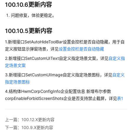
介
100.10.6更新内容
绍
问题修复，体验更稳定。
计
费
100.10.5更新内容
说
明
1.新增接口SetAutoHideToolBar设置会控栏是否自动隐藏，用于自
定义按钮显示弹窗场景，详见
设置会控栏是否自动隐藏
购
2.新增接口SetCustomUIText自定义指定场景文案，详见
自定义指
买
定场景文案
指
南
3.新增接口SetCustomUIImage自定义指定场景图标，详见
自定义
指定场景图标
快
4.结构体HwmCorpConfigInfo企业配置信息 新增布尔参数
速
corpEnableForbidScreenShots企业是否支持禁止截屏，详见
表1
入
门
管
上一篇：100.12.X更新内容
理
下一篇：100.9.X更新内容