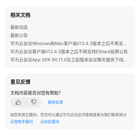
员
指
南
相关文档
最新动态
视
最新公告
频
会
华为云会议Windows和Mac客户端V12.4.3版本之后不再支持IdeaShare投屏公告
议
华为云会议客户端V12.4.3版本之后不再支持EShare投屏公告
用
华为云会议App SDK 90.11.X及之前版本会议聊天服务下线公告
户
指
南
意见反馈
网
文档内容是否对您有帮助？
络
提供反馈
研
讨
如您有其它疑问，您也可以通过华为云社区问答频道来与我们联系探讨
会
云宝助手提问
云社区提问
用
户
指