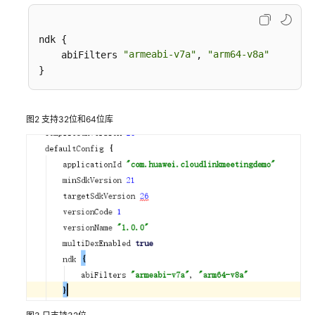
入
门
ndk {

管
"armeabi-v7a"
"arm64-v8a"
    abiFilters 
, 
理
员
指
南
图2
支持32位和64位库
视
频
会
议
用
户
指
南
网
络