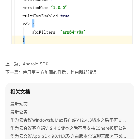
与
集
成
开
发
指
南
上一篇：Android SDK
服
务
下一篇：使用第三方加固软件后，路由跳转错误
端
API
参
相关文档
考
最新动态
最新公告
客
户
华为云会议Windows和Mac客户端V12.4.3版本之后不再支持IdeaShare投屏公告
端
华为云会议客户端V12.4.3版本之后不再支持EShare投屏公告
SDK
华为云会议App SDK 90.11.X及之前版本会议聊天服务下线公告