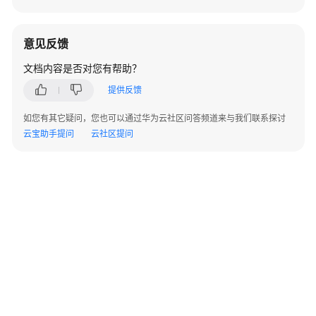
参
考
意见反馈
SDK
概
文档内容是否对您有帮助？
述
提供反馈
SDK
如您有其它疑问，您也可以通过华为云社区问答频道来与我们联系探讨
下
云宝助手提问
云社区提问
载
SDK
维
护
周
期
Android
SDK