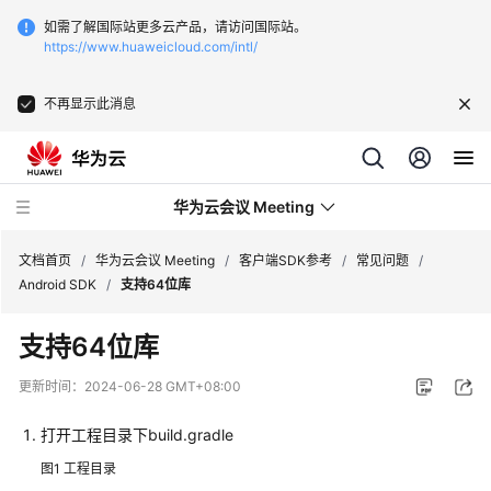
如需了解国际站更多云产品，请访问国际站。
https://www.huaweicloud.com/intl/
不再显示此消息
华为云会议 Meeting
文档首页
/
华为云会议 Meeting
/
客户端SDK参考
/
常见问题
/
Android SDK
/
支持64位库
最
支持64位库
新
动
更新时间：
2024-06-28 GMT+08:00
态
打开工程目录下build.gradle
服
图1
工程目录
务