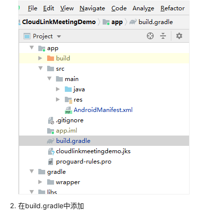
公
告
产
品
介
绍
计
费
说
明
购
买
指
南
快
在build.gradle中添加
速