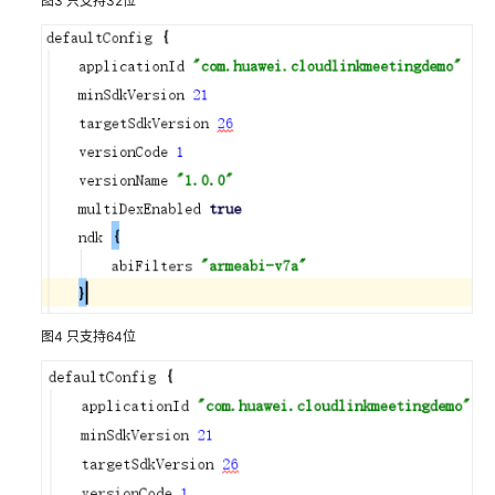
图3
只支持32位
研
讨
会
用
户
指
南
智
能
会
议
室
用
图4
只支持64位
户
指
南
开
发