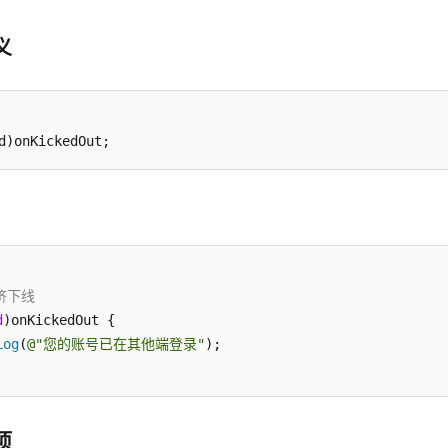
义
被挤下线
d
)onKickedOut {

Log
(
@"您的账号已在其他端登录"
);

项