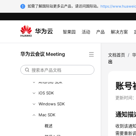
开发与集成
如需了解国际站更多云产品，请访问国际站。
https://www.huaweic
开发指南
服务端API参考
智果园
活动
产品
解决方案
客户端SDK参考
SDK概述
华为云会议 Meeting
文档首页
/
华
SDK下载
出
SDK维护周期
Android SDK
账号
iOS SDK
更新时间
Windows SDK
通知描
Mac SDK
概述
收到该通
需要重新