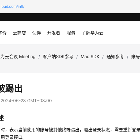
loud.com/intl/
定价
云商店
伙伴
开发者
服务
了解华为云
为云会议 Meeting
/
客户端SDK参考
/
Mac SDK
/
通知参考
/
账
被踢出
：
2024-06-28 GMT+08:00
述
知时，表示当前使用的账号被其他终端踢出，退出登录状态，需要重新登
调用登录接口。