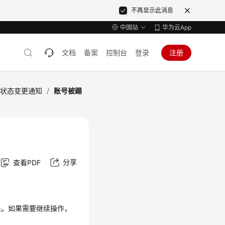
不再显示此消息
中国站
华为云App
文档
备案
控制台
登录
注册
号状态变更通知
/
账号被踢
分享
查看PDF
录。如果需要继续操作，