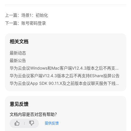
公
告
上一篇：场景1：初始化
产
下一篇：账号密码登录
品
介
相关文档
绍
最新动态
计
最新公告
费
说
华为云会议Windows和Mac客户端V12.4.3版本之后不再支持IdeaShare投屏公告
明
华为云会议客户端V12.4.3版本之后不再支持EShare投屏公告
华为云会议App SDK 90.11.X及之前版本会议聊天服务下线公告
购
买
指
意见反馈
南
文档内容是否对您有帮助？
快
提供反馈
速