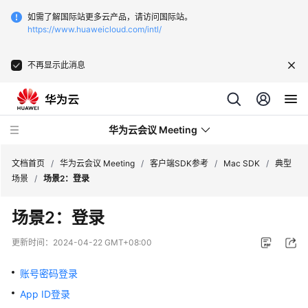
如需了解国际站更多云产品，请访问国际站。
https://www.huaweicloud.com/intl/
不再显示此消息
华为云会议 Meeting
文档首页
/
华为云会议 Meeting
/
客户端SDK参考
/
Mac SDK
/
典型
场景
/
场景2：登录
最
场景2：登录
新
动
更新时间：
2024-04-22 GMT+08:00
态
账号密码登录
服
App ID登录
务