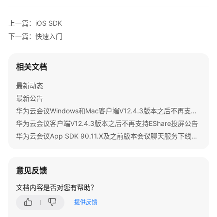
公
告
上一篇：iOS SDK
下一篇：快速入门
产
品
介
相关文档
绍
最新动态
计
最新公告
费
华为云会议Windows和Mac客户端V12.4.3版本之后不再支持IdeaShare投屏公告
说
华为云会议客户端V12.4.3版本之后不再支持EShare投屏公告
明
华为云会议App SDK 90.11.X及之前版本会议聊天服务下线公告
购
买
指
意见反馈
南
文档内容是否对您有帮助？
快
提供反馈
速