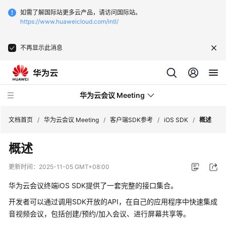
如需了解国际站更多云产品，请访问国际站。
https://www.huaweicloud.com/intl/
不再显示此消息
华为云会议 Meeting
文档首页
/
华为云会议 Meeting
/
客户端SDK参考
/
iOS SDK
/
概述
概述
最
新
更新时间：
2025-11-05 GMT+08:00
动
态
华为云会议终端iOS SDK提供了一套完整的接口集合。
开发者可以通过调用SDK开放的API，在自己的应用程序中快速集成
服
音视频会议，包括创建/预约/加入会议、进行屏幕共享等。
务