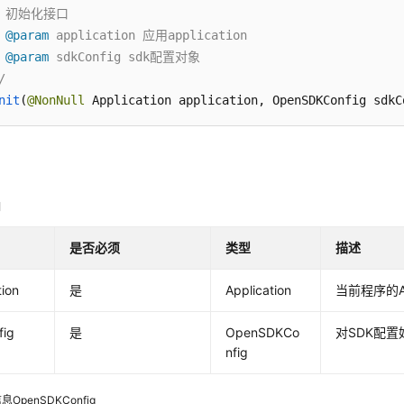
* 初始化接口

 
@param
 application 应用application

 
@param
 sdkConfig sdk配置对象

/
nit
(
@NonNull
 Application application, OpenSDKConfig sdkC
明
是否必须
类型
描述
tion
是
Application
当前程序的Ap
fig
是
OpenSDKCo
对SDK配
nfig
OpenSDKConfig