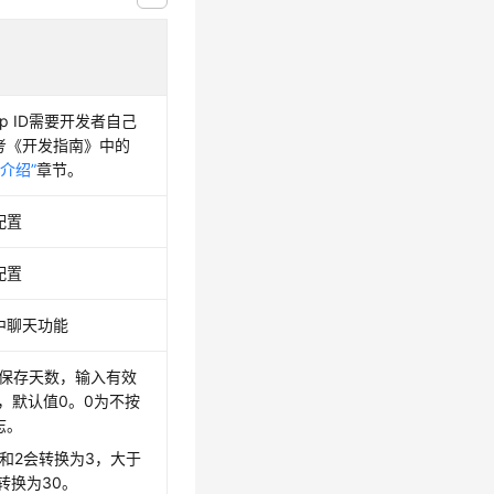
App ID需要开发者自己
考《开发指南》中的
权介绍”
章节。
配置
配置
中聊天功能
志保存天数，输入有效
0，默认值0。0为不按
志。
和2会转换为3，大于
转换为30。