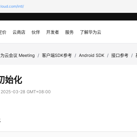
loud.com/intl/
定价
云商店
伙伴
开发者
服务
了解华为云
为云会议 Meeting
/
客户端SDK参考
/
Android SDK
/
接口参考
/
初始化
：
2025-03-28 GMT+08:00
化