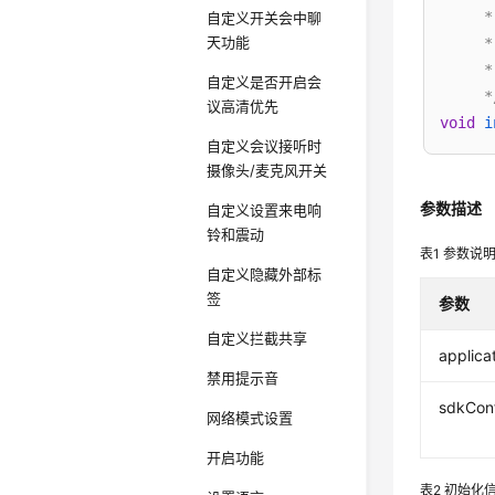
     
自定义开关会中聊
天功能
     *
     *
自定义是否开启会
     *
议高清优先
void
i
自定义会议接听时
摄像头/麦克风开关
参数描述
自定义设置来电响
铃和震动
表1
参数说
自定义隐藏外部标
签
参数
自定义拦截共享
applica
禁用提示音
sdkCon
网络模式设置
开启功能
表2
初始化信息