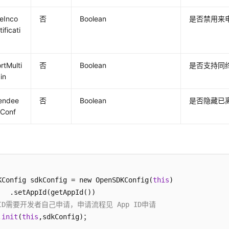
leInco
否
Boolean
是否禁用来
ificati
rtMulti
否
Boolean
是否支持同
in
tendee
否
Boolean
是否隐藏已
tConf
KConfig sdkConfig = new OpenSDKConfig(
this
)        

p ID需要开发者自己申请，申请流程见 App ID申请 
.
init
(
this
,sdkConfig)；