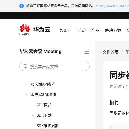
购买指南
如需了解国际站更多云产品，请访问国际站。
https://www.huaweic
快速入门
管理员指南
智果园
活动
产品
解决方案
视频会议用户指南
网络研讨会用户指南
华为云会议 Meeting
文档首页
/
华
智能会议室用户指南
开发与集成
同步
开发指南
服务端API参考
更新时间
客户端SDK参考
Init
SDK概述
同步初始
SDK下载
SDK维护周期