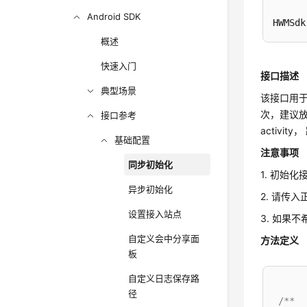
Android SDK
概述
快速入门
接口描述
典型场景
该接口用
次，建议放在
接口参考
activ
基础配置
注意事项
同步初始化
1. 初始
异步初始化
2. 请传入正
设置接入站点
3. 如果不希望
自定义会中分享面
方法定义
板
自定义日志保存路
径
/**
