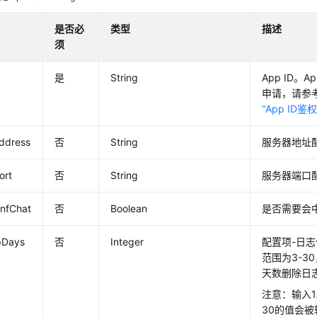
是否必
类型
描述
须
是
String
App ID。
申请，请参
“App ID鉴
ddress
否
String
服务器地址
ort
否
String
服务器端口
nfChat
否
Boolean
是否需要会
pDays
否
Integer
配置项-日
范围为3-3
天数删除日
注意：输入1
30的值会被