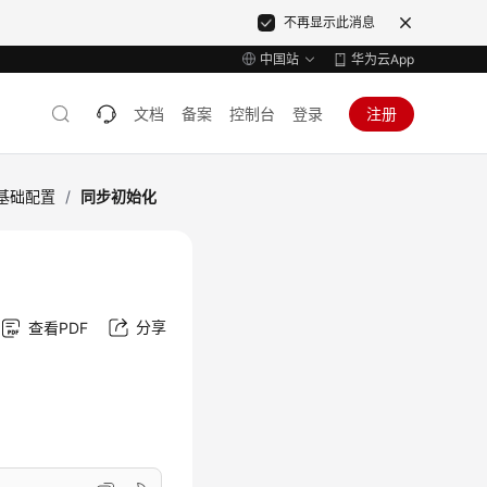
不再显示此消息
中国站
华为云App
文档
备案
控制台
登录
注册
基础配置
/
同步初始化
分享
查看PDF