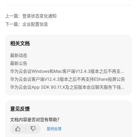
公
告
上一篇：登录状态变化通知
产
下一篇：企业配置信息
品
介
相关文档
绍
最新动态
计
最新公告
费
说
华为云会议Windows和Mac客户端V12.4.3版本之后不再支持IdeaShare投屏公告
明
华为云会议客户端V12.4.3版本之后不再支持EShare投屏公告
华为云会议App SDK 90.11.X及之前版本会议聊天服务下线公告
购
买
指
意见反馈
南
文档内容是否对您有帮助？
快
提供反馈
速