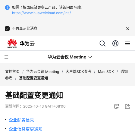
如需了解国际站更多云产品，请访问国际站。
https://www.huaweicloud.com/intl/
不再显示此消息
华为云会议 Meeting
文档首页
/
华为云会议 Meeting
/
客户端SDK参考
/
Mac SDK
/
通知
参考
/
基础配置变更通知
最
基础配置变更通知
新
动
更新时间：
2025-10-13 GMT+08:00
态
企业配置信息
服
企业信息变更通知
务