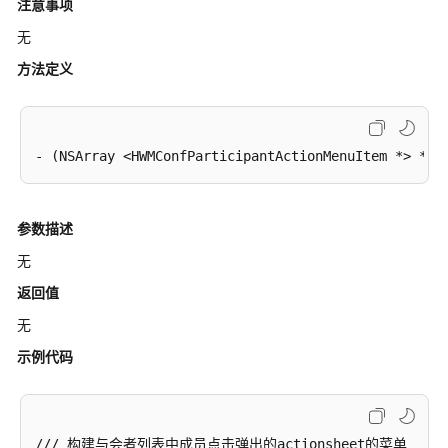
虚
注意事项
拟
无
背
景
方法定义
图
片
添
加
按
钮
事
参数描述
件
无
呼
返回值
叫
无
其
他
示例代码
号
码
列
表
/// 构建与会者列表中成员点击弹出的actionsheet的菜单
