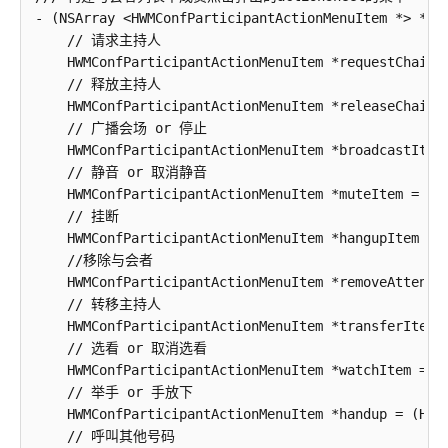
定
- (NSArray <HWMConfParticipantActionMenuItem *> *)bu
制
    // 请求主持人

    HWMConfParticipantActionMenuItem *requestChairm
    // 释放主持人

拦
    HWMConfParticipantActionMenuItem *releaseChairm
截
    // 广播会场 or 停止

发
    HWMConfParticipantActionMenuItem *broadcastItem
起
    // 静音 or 取消静音

共
    HWMConfParticipantActionMenuItem *muteItem = (HW
享
    // 挂断

定
    HWMConfParticipantActionMenuItem *hangupItem = 
制
    //移除与会者

    HWMConfParticipantActionMenuItem *removeAttende
设
    // 转移主持人

置
    HWMConfParticipantActionMenuItem *transferItem 
与
    // 选看 or 取消选看

会
    HWMConfParticipantActionMenuItem *watchItem = (
者
    // 举手 or 手放下

头
    HWMConfParticipantActionMenuItem *handup = (HWMC
像
    // 呼叫其他号码

风