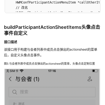
    HWMConfParticipantActionMenuItem *callOtherItem
格
    // 改名

    HWMConfParticipantActionMenuItem *changeNameIte
会
    // 重呼

议
    HWMConfParticipantActionMenuItem *recallItem = 
控
buildParticipantActionSheetItems头像点击
制
事件自定义
return
 @[releaseChairmanItem, requestChairmanIt
会
接口描述
议
该接口用于构建与会者列表中成员点击弹出的actionsheet的菜单
管
后，自定义头像点击事件。
理
图5
与会者列表中成员点击弹出的actionsheet的菜单，头像点击定制位置
获
取
会
议
信
息
通