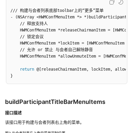
账
/// 构建与会者列表底部toolbar上的“更多”菜单

号
- (NSArray <HWMConfMenuItem *> *)buildParticipantToo
操
    // 释放支持人

作
    HWMConfMenuItem *releaseChairmanItem = [HWMConfM
    // 锁定会议

界
    HWMConfMenuItem *lockItem = [HWMConfMenuItem def
面
    // 允许 or 禁止 与会者自己解除静音

定
    HWMConfMenuItem *allowUnmuteItem = [HWMConfMenuI
制
return
 @[releaseChairmanItem, lockItem, allowUnm
界
面
配
置
buildParticipantTitleBarMenuItems
清
除
接口描述
界
该接口用于构建与会者列表右上角的菜单。
面
配