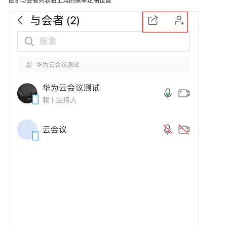
图3
与会者列表右上角的菜单定制位置
置
社
交
分
享
定
制
底
部
工
具
栏
定
制
与
会
者