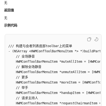
无
南
返回值
智
无
能
示例代码
会
议
室
用
/// 构建与会者列表底部toolbar上的菜单

户
- (NSArray <HWMConfToolBarMenuItem *> *)buildPartici
指
    // 全场静音

南
    HWMConfToolBarMenuItem *muteAllItem = [HWMConfTo
    // 解除全场静音

开
    HWMConfToolBarMenuItem *unmuteAllItem = [HWMConf
发
    // 更多

与
    HWMConfToolBarMenuItem *moreItem = [HWMConfToolB
集
    // 举手

成
    HWMConfToolBarMenuItem *handupItem = [HWMConfToo
    // 请求主持人

开
    HWMConfToolBarMenuItem *requestChairmanItem = [H
发