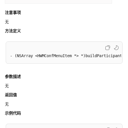
快
速
注意事项
入
无
门
方法定义
典
型
场
景
接
口
参数描述
参
无
考
返回值
基
无
础
示例代码
配
置