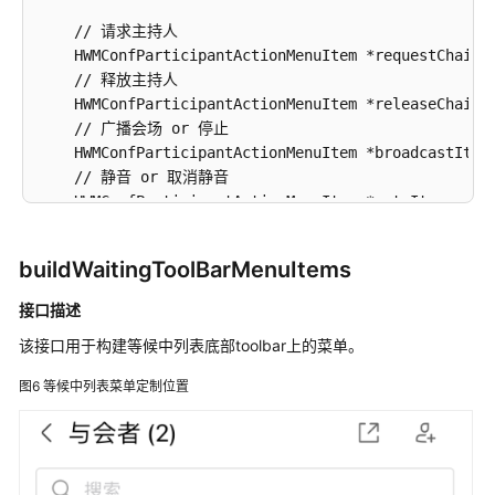
说
    // 请求主持人

明
    HWMConfParticipantActionMenuItem *requestChairm
    // 释放主持人

常
    HWMConfParticipantActionMenuItem *releaseChairm
见
    // 广播会场 or 停止

问
    HWMConfParticipantActionMenuItem *broadcastItem
题
    // 静音 or 取消静音

    HWMConfParticipantActionMenuItem *muteItem = (HW
专
    // 挂断

有
    HWMConfParticipantActionMenuItem *hangupItem = 
名
buildWaitingToolBarMenuItems
    //移除与会者

词
    HWMConfParticipantActionMenuItem *removeAttende
解
接口描述
    // 转移主持人

释
该接口用于构建等候中列表底部toolbar上的菜单。
    HWMConfParticipantActionMenuItem *transferItem 
    // 选看 or 取消选看

场
图6
等候中列表菜单定制位置
    HWMConfParticipantActionMenuItem *watchItem = (
景
    // 举手 or 手放下

代
    HWMConfParticipantActionMenuItem *handup = (HWMC
码
    // 呼叫其他号码

示
    HWMConfParticipantActionMenuItem *callOtherItem