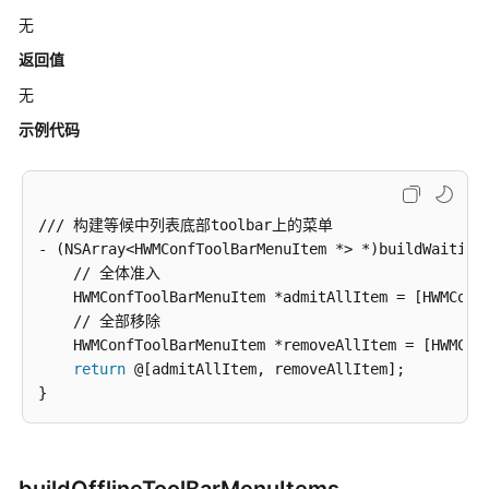
无
责
任
返回值
共
无
担
示例代码
云
服
务
等
/// 构建等候中列表底部toolbar上的菜单

级
- (NSArray<HWMConfToolBarMenuItem *> *)buildWaitingT
协
    // 全体准入

议
    HWMConfToolBarMenuItem *admitAllItem = [HWMConfT
（SLA）
    // 全部移除

    HWMConfToolBarMenuItem *removeAllItem = [HWMConf
白
return
 @[admitAllItem, removeAllItem];

皮
书
资
源