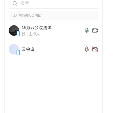
介
绍
计
费
说
明
购
买
指
南
快
速
入
门
管
理