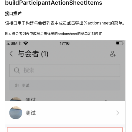
buildParticipantActionSheetItems
录
接口描述
制
按
该接口用于构建与会者列表中成员点击弹出的actionsheet的菜单。
钮
图4
与会者列表中成员点击弹出的actionsheet的菜单定制位置
操
作
定
制
获
取
错
误
提
示
自
定
义