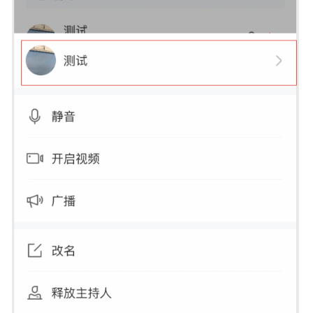
知
参
考
错
误
码
参
考
版
本
更
新
内
容
SDK
隐
私