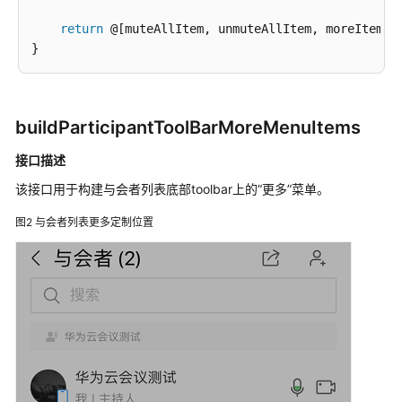
指
return
 @[muteAllItem, unmuteAllItem, moreItem, h
南
服
务
端
buildParticipantToolBarMoreMenuItems
API
参
接口描述
考
该接口用于构建与会者列表底部toolbar上的“更多”菜单。
客
图2
与会者列表更多定制位置
户
端
SDK
参
考
SDK
概
述