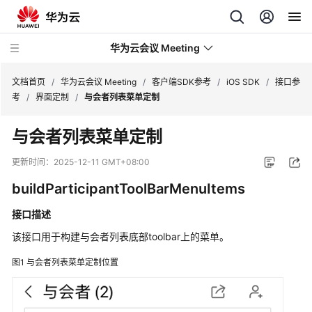
华为云会议 Meeting
文档首页
/
华为云会议 Meeting
/
客户端SDK参考
/
iOS SDK
/
接口参
考
/
界面定制
/
与会者列表菜单定制
最
与会者列表菜单定制
新
动
更新时间：
2025-12-11 GMT+08:00
态
buildParticipantToolBarMenuItems
服
接口描述
务
公
该接口用于构建与会者列表底部toolbar上的菜单。
告
图1
与会者列表菜单定制位置
产
品