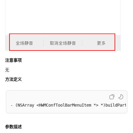
员
指
南
视
频
会
议
用
户
注意事项
指
无
南
方法定义
网
络
研
讨
会
用
户
参数描述
指