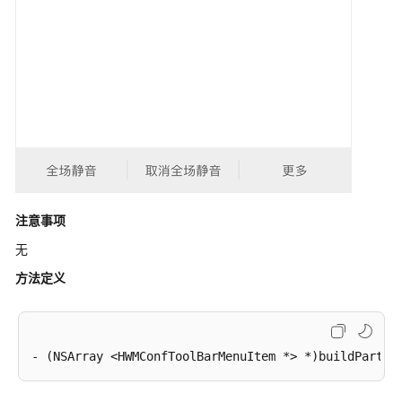
列
表
菜
单
定
制
会
议
页
面
注意事项
顶
无
部
titlebar
方法定义
菜
单
定
制
联