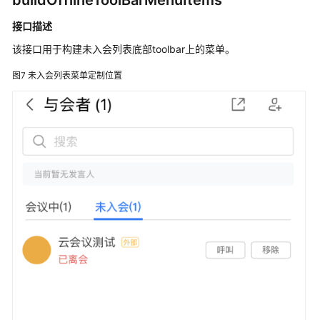
buildOfflineToolBarMenuItems
支
接口描述
持
区
该接口用于构建未入会列表底部toolbar上的菜单。
域
图7
未入会列表菜单定制位置
系
统
权
限