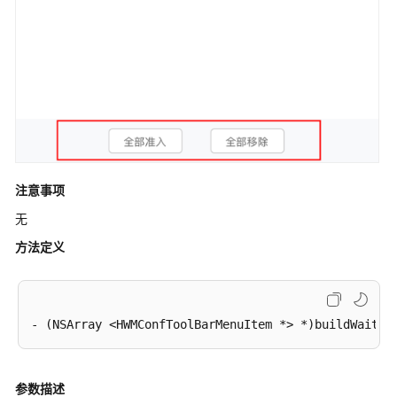
视
频
帮
助
文
档
下
载
注意事项
无
通
用
方法定义
参
考
产
品
术
语
参数描述