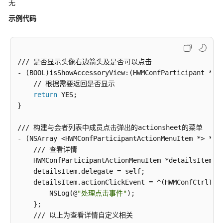
无
SDK
示例代码
Electron
SDK
/// 是否显示头像右边箭头及是否可以点击

HarmonyOS
- (BOOL)isShowAccessoryView:(HWMConfParticipant *)pa
SDK
    // 根据需要返回是否显示

return
 YES;

Web
}

SDK
/// 构建与会者列表中成员点击弹出的actionsheet的菜单

SDK
- (NSArray <HWMConfParticipantActionMenuItem *> *)bu
已
    /// 查看详情

知
    HWMConfParticipantActionMenuItem *detailsItem = 
安
    detailsItem.delegate = self;

全
    detailsItem.actionClickEvent = ^(HWMConfCtrlTyp
漏
        NSLog(@
"处理点击事件"
);

洞
    };

修
    /// 以上为查看详情自定义相关

复