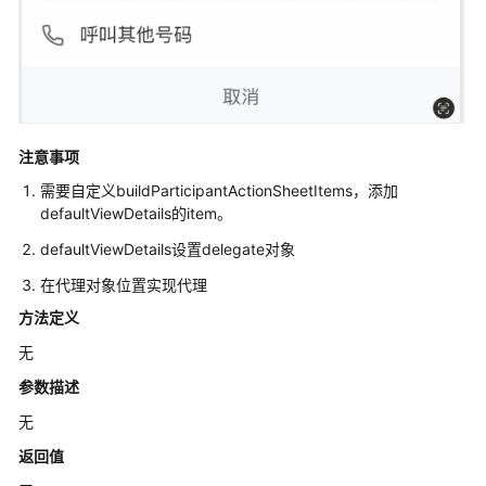
声
明
SDK
合
规
注意事项
使
用
需要自定义buildParticipantActionSheetItems，添加
指
defaultViewDetails的item。
南
defaultViewDetails设置delegate对象
修
在代理对象位置实现代理
订
方法定义
记
录
无
参数描述
Windows
无
SDK
返回值
Mac