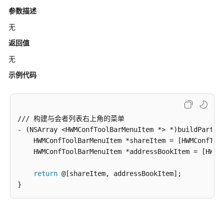
系
参数描述
人
无
UI
定
返回值
制
无
头
示例代码
像
拦
截
显
/// 构建与会者列表右上角的菜单

示
- (NSArray <HWMConfToolBarMenuItem *> *)buildPartici
    HWMConfToolBarMenuItem *shareItem = [HWMConfTool
自
    HWMConfToolBarMenuItem *addressBookItem = [HWMCo
定
义
return
 @[shareItem, addressBookItem];

会
中
水
印