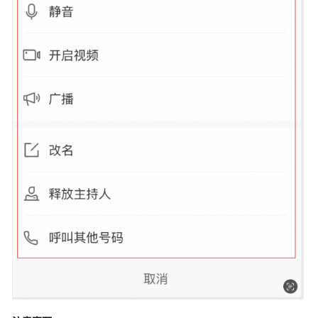
指
定
场
景
文
案
自
定
义
指
定
场
景
图
标
自
定
义