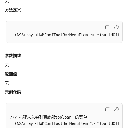
无
方法定义
参数描述
无
返回值
无
示例代码
/// 构建未入会列表底部toolbar上的菜单

- (NSArray <HWMConfToolBarMenuItem *> *)buildOffline