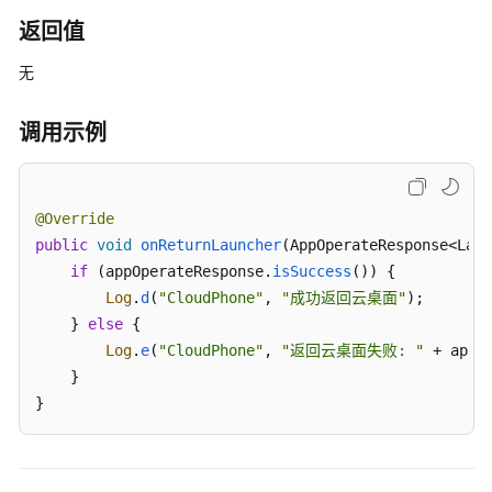
返回值
KooPhone
无
Android
SDK
开
调用示例
放
接
口
@Override
public
基
void
onReturnLauncher
(
AppOperateResponse<Laun
本
if
 (appOperateResponse.
isSuccess
()) {

功
Log
.
d
(
"CloudPhone"
, 
"成功返回云桌面"
);

能
    } 
else
 {

模
Log
.
e
(
"CloudPhone"
, 
"返回云桌面失败: "
 + appO
块
    }

}
视
频
功
能