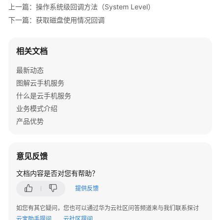
上一篇：操作系统级回调方法（System Level）
模
下一篇：获取磁盘使用情况回调
块
音
相关文档
频
功
最新动态
能
图解云手机服务
模
什么是云手机服务
块
业务模式介绍
端
产品优势
云
指
令
意见反馈
模
文档内容是否对您有帮助？
块
提供反馈
回
调
如您有其它疑问，您也可以通过华为云社区问答频道来与我们联系探讨
及
云宝助手提问
云社区提问