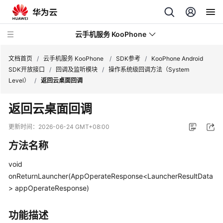
云手机服务 KooPhone
文档首页
/
云手机服务 KooPhone
/
SDK参考
/
KooPhone Android
SDK开放接口
/
回调及监听模块
/
操作系统级回调方法（System
Level）
/
返回云桌面回调
最
新
返回云桌面回调
动
态
更新时间：
2026-06-24 GMT+08:00
方法名称
产
品
void
介
onReturnLauncher(AppOperateResponse<LauncherResultData
绍
> appOperateResponse)
计
费
功能描述