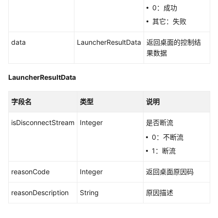
考
0：成功
其它：失败
SDK
参
data
LauncherResultData
返回桌面的控制结
考
果数据
KooPhone
LauncherResultData
端
侧
SDK
字段名
类型
说明
概
述
isDisconnectStream
Integer
是否断流
0：不断流
KooPhone
1：断流
端
侧
reasonCode
Integer
返回桌面原因码
SDK
功
reasonDescription
String
原因描述
能
矩
阵