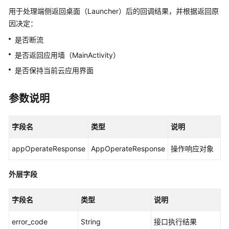
说
用于处理端侧返回桌面（Launcher）后的回调结果，并根据返回原
明
因决定：
快
是否断流
速
是否返回应用墙（MainActivity）
入
门
是否保持当前云应用界面
用
参数说明
户
指
南
字段名
类型
说明
appOperateResponse
AppOperateResponse
操作响应对象
开
发
指
外层字段
南
字段名
类型
说明
API
参
error_code
String
接口执行结果