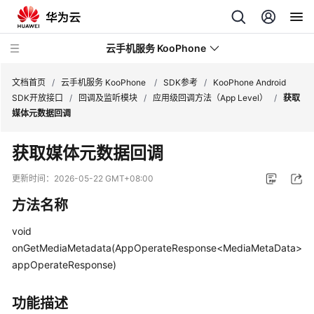
云手机服务 KooPhone
文档首页
/
云手机服务 KooPhone
/
SDK参考
/
KooPhone Android
SDK开放接口
/
回调及监听模块
/
应用级回调方法（App Level）
/
获取
媒体元数据回调
最
新
获取媒体元数据回调
动
态
更新时间：
2026-05-22 GMT+08:00
方法名称
产
品
void
介
onGetMediaMetadata(AppOperateResponse<MediaMetaData>
绍
appOperateResponse)
计
费
功能描述