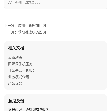
// 其他回调方法...
});
KooPhone
Android
SDK
上一篇：应用生命周期回调
开
下一篇：获取播放状态回调
放
接
口
相关文档
基
最新动态
本
图解云手机服务
功
什么是云手机服务
能
业务模式介绍
模
块
产品优势
视
频
意见反馈
功
文档内容是否对您有帮助？
能