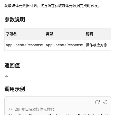
说
获取媒体元数据回调。该方法在获取媒体元数据完成时触发。
明
快
参数说明
速
入
字段名
类型
说明
门
appOperateResponse
AppOperateResponse
操作响应对象
用
户
指
南
返回值
无
开
发
指
调用示例
南
API
// 调用接口获取媒体元数据
参