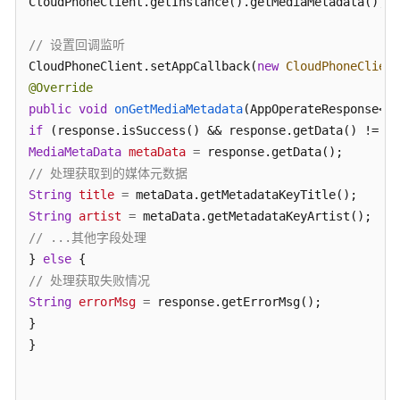
考
CloudPhoneClient.getInstance().getMediaMetadata();

SDK
// 设置回调监听
参
CloudPhoneClient.setAppCallback(
new
CloudPhoneClient
考
@Override
public
void
onGetMediaMetadata
(AppOperateResponse<Me
KooPhone
if
 (response.isSuccess() && response.getData() != 
nu
端
MediaMetaData
metaData
=
侧
// 处理获取到的媒体元数据
SDK
String
title
=
概
String
artist
=
述
// ...其他字段处理
} 
else
KooPhone
// 处理获取失败情况
端
侧
String
errorMsg
=
 response.getErrorMsg();

SDK
}

功
}

能
矩
阵