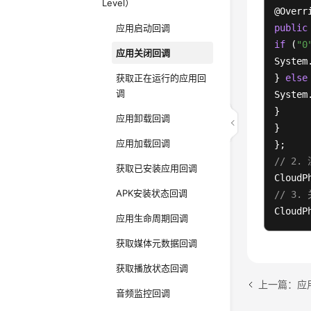
Level）
应用启动回调
public
if
 (
"0
应用关闭回调
System
获取正在运行的应用回
} 
else
调
System
}

应用卸载回调
}

应用加载回调
// 2
获取已安装应用回调
APK安装状态回调
// 3
CloudP
应用生命周期回调
获取媒体元数据回调
获取播放状态回调
上一篇：应
音频监控回调