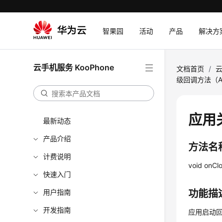
智果园
活动
产品
解决方
云手机服务 KooPhone
文档首页
/
云
级回调方法（Ap
应用
最新动态
产品介绍
方法名
计费说明
void onC
快速入门
用户指南
功能描
开发指南
应用启动