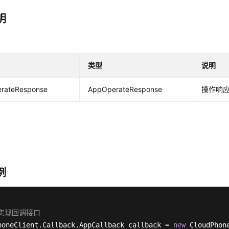
明
类型
说明
rateResponse
AppOperateResponse
操作响
例
. 实现回调接口
honeClient.Callback.AppCallback callback = 
new
 CloudPhon