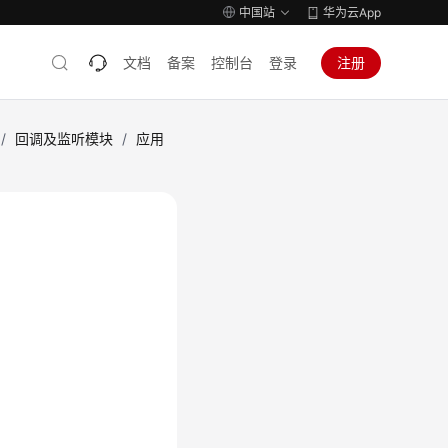
中国站
华为云App
文档
备案
控制台
登录
注册
/
回调及监听模块
/
应用