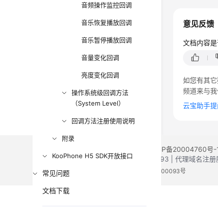
音频操作监控回调
音乐恢复播放回调
意见反馈
音乐暂停播放回调
文档内容是
音量变化回调
亮度变化回调
如您有其它
频道来与我
操作系统级回调方法
（System Level）
云宝助手提
回调方法注册使用说明
附录
©2026 Huaweicloud.com 版权所有
黔ICP备20004760号-
KooPhone H5 SDK开放接口
增值电信业务经营许可证：B1.B2-20200593 | 代理域名
电子营业执照
贵公网安备 52990002000093号
常见问题
文档下载