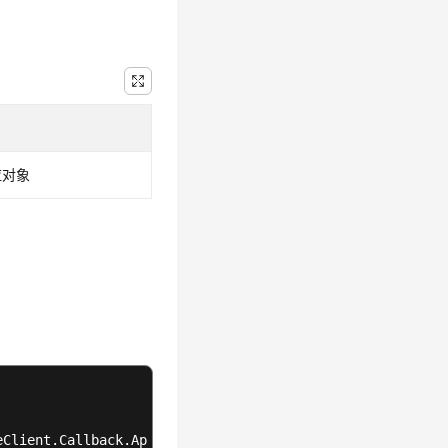
应对象
eClient.Callback.AppCallback() {
