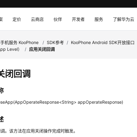
案
定价
云商店
伙伴
开发者
服务
了解华为云
手机服务 KooPhone
/
SDK参考
/
KooPhone Android SDK开放接口
p Level）
/
应用关闭回调
关闭回调
称
loseApp(AppOperateResponse<String> appOperateResponse)
述
回调。该方法在应用关闭操作完成时触发。