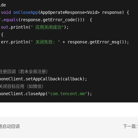
void
onCloseApp
(
AppOperateResponse<Void> response
)
"
.
equals
(response.getError_code()))  {

.
out
.println(
" 应用关闭成功"
);

 {

.err.println(
" 关闭失败: "
 + response.getError_msg());

. 注册回调（若未全局注册）
. 关闭目标应用（如微信）
honeClient.closeApp(
"com.tencent.mm"
);
用启动回调
下一篇