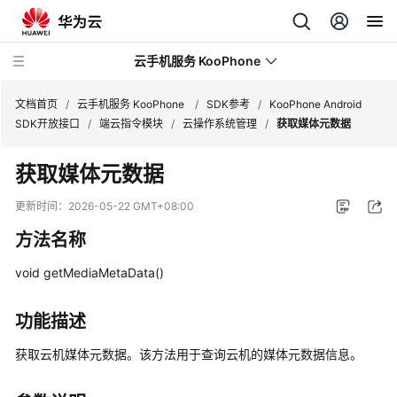
云手机服务 KooPhone
文档首页
/
云手机服务 KooPhone
/
SDK参考
/
KooPhone Android
SDK开放接口
/
端云指令模块
/
云操作系统管理
/
获取媒体元数据
最
获取媒体元数据
新
动
更新时间：
2026-05-22 GMT+08:00
态
方法名称
产
void getMediaMetaData()
品
介
绍
功能描述
获取云机媒体元数据。该方法用于查询云机的媒体元数据信息。
计
费