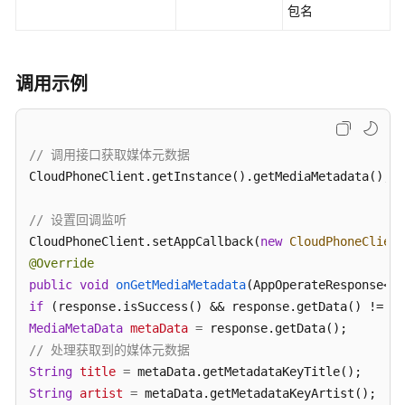
包名
KooPhone
Android
调用示例
SDK
开
放
接
// 调用接口获取媒体元数据
口
CloudPhoneClient.getInstance().getMediaMetadata();

基
// 设置回调监听
本
CloudPhoneClient.setAppCallback(
功
new
CloudPhoneClient
能
@Override
模
public
void
onGetMediaMetadata
(AppOperateResponse<Me
块
if
 (response.isSuccess() && response.getData() != 
nu
MediaMetaData
metaData
=
视
// 处理获取到的媒体元数据
频
String
title
=
功
String
artist
=
能