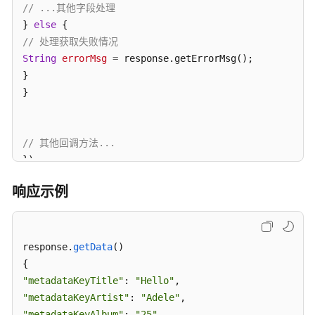
// ...其他字段处理
模
} 
else
块
// 处理获取失败情况
String
errorMsg
=
 response.getErrorMsg();

音
}

频
}

功
能
模
块
// 其他回调方法...
});
端
云
响应示例
指
令
模
response.
getData
(
)

块
"metadataKeyTitle"
云
: 
"Hello"
操
"metadataKeyArtist"
: 
"Adele"
作
"metadataKeyAlbum"
: 
"25"