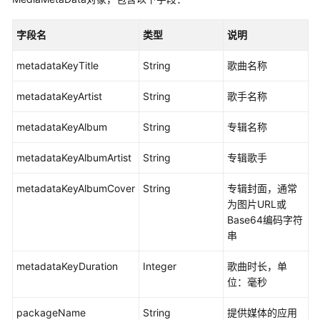
考
SDK
字段名
类型
说明
参
考
metadataKeyTitle
String
歌曲名称
metadataKeyArtist
String
歌手名称
KooPhone
端
metadataKeyAlbum
String
专辑名称
侧
SDK
metadataKeyAlbumArtist
String
专辑歌手
概
述
metadataKeyAlbumCover
String
专辑封面，通常
为图片URL或
KooPhone
Base64编码字符
端
串
侧
SDK
metadataKeyDuration
Integer
歌曲时长，单
功
位：毫秒
能
矩
packageName
String
提供媒体的应用
阵