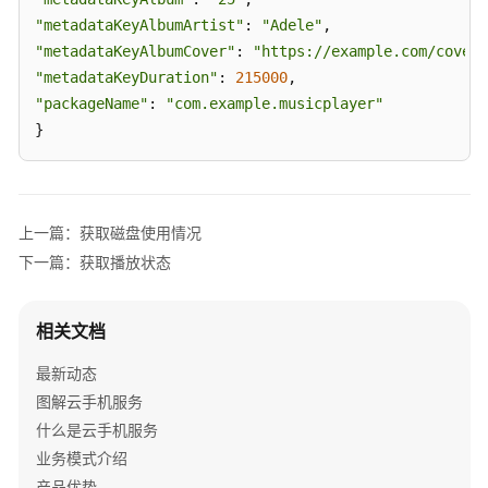
系
"metadataKeyAlbumArtist"
: 
"Adele"
统
"metadataKeyAlbumCover"
: 
"https://example.com/covers
管
"metadataKeyDuration"
: 
215000
理
"packageName"
: 
"com.example.musicplayer"
}
获
取
磁
盘
上一篇：获取磁盘使用情况
使
用
下一篇：获取播放状态
情
况
相关文档
获
最新动态
取
图解云手机服务
媒
什么是云手机服务
体
元
业务模式介绍
数
产品优势