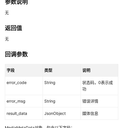
说
参数说明
明
无
快
速
返回值
入
门
无
用
回调参数
户
指
字段
类型
说明
南
error_code
String
状态码，0表示成
开
功
发
指
error_msg
String
错误详情
南
result_data
JsonObject
媒体信息
API
参
MediaMetaData对象，包含以下字段：