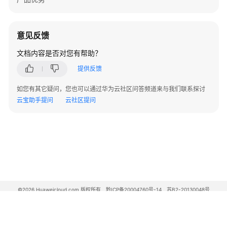
据
获
意见反馈
取
播
文档内容是否对您有帮助？
放
提供反馈
状
态
如您有其它疑问，您也可以通过华为云社区问答频道来与我们联系探讨
云宝助手提问
云社区提问
切
换
夜
间
模
式
恢
©2026 Huaweicloud.com 版权所有
黔ICP备20004760号-14
苏B2-20130048号
A2.B1.B2-20070312
复
增值电信业务经营许可证：B1.B2-20200593 | 代理域名注册服务机构：新网、西数
音
电子营业执照
贵公网安备 52990002000093号
乐