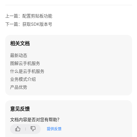
介
绍
上一篇：配置剪贴板功能
计
下一篇：获取SDK版本号
费
说
相关文档
明
最新动态
快
图解云手机服务
速
什么是云手机服务
入
门
业务模式介绍
产品优势
用
户
指
意见反馈
南
文档内容是否对您有帮助？
开
提供反馈
发