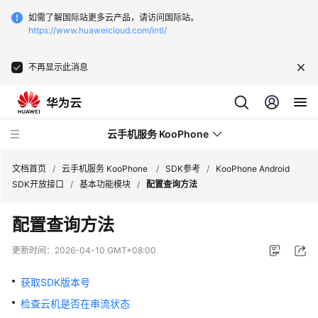
如需了解国际站更多云产品，请访问国际站。
https://www.huaweicloud.com/intl/
不再显示此消息
云手机服务 KooPhone
文档首页
/
云手机服务 KooPhone
/
SDK参考
/
KooPhone Android
SDK开放接口
/
基本功能模块
/
配置查询方法
最
配置查询方法
新
动
更新时间：
2026-04-10 GMT+08:00
态
获取SDK版本号
产
检查云机是否在串流状态
品