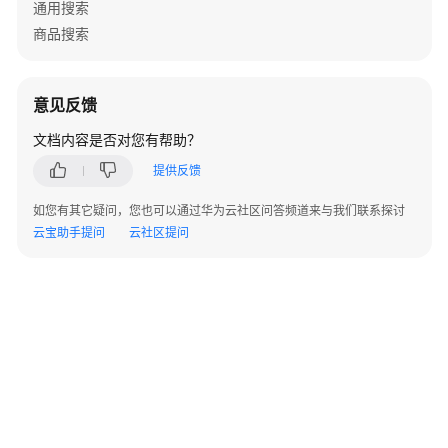
            {

通用搜索
用
                Console.WriteLine(requestTimeoutEx
SDK（.NET）
商品搜索
            }

catch
 (ServiceResponseException client
.NET
            {

开
意见反馈
                Console.WriteLine(clientRequestExc
发
                Console.WriteLine(clientRequestExc
文档内容是否对您有帮助？
环
                Console.WriteLine(clientRequestExc
境
                Console.WriteLine(clientRequestExc
提供反馈
配
            }

置
如您有其它疑问，您也可以通过华为云社区问答频道来与我们联系探讨
catch
 (ConnectionException connectionE
云宝助手提问
云社区提问
            {

.Net
                Console.WriteLine(connectionExcept
语
            }

        }

言
    }

SDK
}
获
取
和
安
装