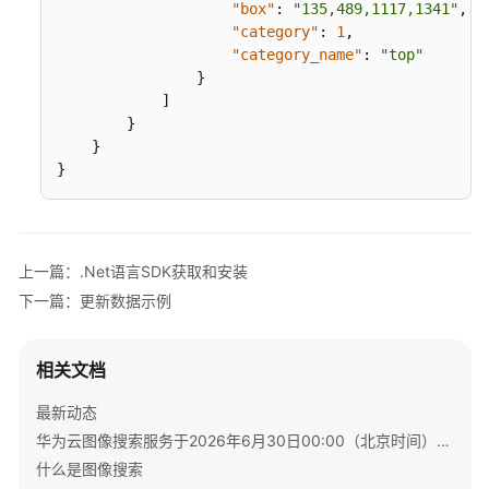
"box"
:
"135,489,1117,1341"
,
            };

"category"
:
1
,
            Dictionary<
SDK
string
, 
double
?> listCusto
"category_name"
:
"top"
            listCustomNumTagsbody.Add(
"key"
, 
1
);

代
}
            Dictionary<
string
, 
string
> listCustom
码
]
            listCustomTagsbody.Add(
"key"
, 
"value"
示
}
            req.Body = 
new
 AddDataParam()

例
}
            {

自
}
// 替换为公网可以访问的图片地址
动
                ImageUrl = 
"https://bucketname.ob
生
                CustomNumTags = listCustomNumTagsb
成
                CustomTags = listCustomTagsbody,

                ItemId = 
"item_id"
上一篇：.Net语言SDK获取和安装
使
            };

下一篇：更新数据示例
用
SDK（Java）
try
            {

相关文档
使
var
 resp = client.RunAddData(req);
用
var
 respStatusCode = resp.HttpStat
最新动态
SDK（Python）
                Console.WriteLine(respStatusCode);
华为云图像搜索服务于2026年6月30日00:00（北京时间）停售通知
            }

什么是图像搜索
catch
 (RequestTimeoutException request
使