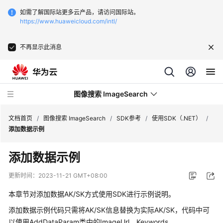
如需了解国际站更多云产品，请访问国际站。
https://www.huaweicloud.com/intl/
不再显示此消息
图像搜索 ImageSearch
文档首页
/
图像搜索 ImageSearch
/
SDK参考
/
使用SDK（.NET）
/
添加数据示例
最
添加数据示例
新
动
更新时间：
2023-11-21 GMT+08:00
态
本章节对添加数据AK/SK方式使用SDK进行示例说明。
服
添加数据示例代码只需将AK/SK信息替换为实际AK/SK，代码中可
务
以使用AddDataParam类中的ImageUrl、Keywords、