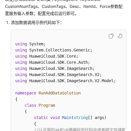
公
CustomNumTags、CustomTags、Desc、ItemId、Force参数配
告
置服务输入参数；配置完成后运行即可。
产
添加数据调用示例代码如下：
品
介
绍
using
using
快
using
速
using
入
using
门
using
using
 HuaweiCloud.SDK.ImageSearch.V2.Model;

API
namespace
RunAddDataSolution
参
{

考
class
Program
    {

SDK
static
void
Main
(
string
[] args
)
参
        {	

考
//认证用的ak和sk硬编码到代码中或者明文存储