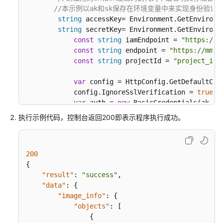
//本示例以ak和sk保存在环境变量中来实现身份验证为例，运
图
string
 accessKey= Environment.GetEnvironm
像
string
 secretKey= Environment.GetEnvironm
搜
const
string
 iamEndpoint = 
"https://i
索
const
string
 endpoint = 
"https://mms.
SDK
const
string
 projectId = 
"project_id"
;
简
var
 config = HttpConfig.GetDefaultConf
介
            config.IgnoreSslVerification = 
true
;

var
 auth = 
new
 BasicCredentials(ak, s
获
取
执行示例代码，控制台返回200即表示程序执行成功。
// 初始化客户端
认
var
 client = ImageSearchClient.NewBuil
证
                    .WithCredential(auth)

信
200
                    .WithRegion(
new
 Region(
"cn-no
息
{
                    .WithHttpConfig(config)

"result"
:
"success"
,
                    .Build();

准
"data"
:
{
备
"image_info"
:
{
var
 req = 
new
 RunAddDataRequest

环
"objects"
:
[
            {

境
{
                ServiceName = 
"service_name"