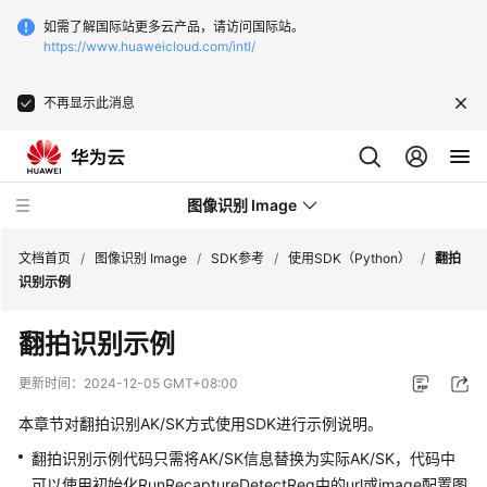
如需了解国际站更多云产品，请访问国际站。
https://www.huaweicloud.com/intl/
不再显示此消息
图像识别 Image
文档首页
/
图像识别 Image
/
SDK参考
/
使用SDK（Python）
/
翻拍
识别示例
最
翻拍识别示例
新
动
更新时间：
2024-12-05 GMT+08:00
态
本章节对翻拍识别AK/SK方式使用SDK进行示例说明。
服
翻拍识别示例代码只需将AK/SK信息替换为实际AK/SK，代码中
务
可以使用初始化RunRecaptureDetectReq中的url或image配置图