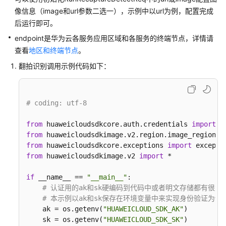
公
像信息（image和url参数二选一），示例中以url为例，配置完成
告
后运行即可。
endpoint是华为云各服务应用区域和各服务的终端节点，详情请
产
品
查看
地区和终端节点
。
介
翻拍识别调用示例代码如下：
绍
快
# coding: utf-8
速
入
from
 huaweicloudsdkcore.auth.credentials 
import
门
from
 huaweicloudsdkimage.v2.region.image_region 
i
from
 huaweicloudsdkcore.exceptions 
import
用
from
 huaweicloudsdkimage.v2 
import
 *

户
指
if
 __name__ == 
"__main__"
:

南
# 认证用的ak和sk硬编码到代码中或者明文存储都有很
# 本示例以ak和sk保存在环境变量中来实现身份验证为例，运行本
API
    ak = os.getenv(
"HUAWEICLOUD_SDK_AK"
)

参
    sk = os.getenv(
"HUAWEICLOUD_SDK_SK"
)
