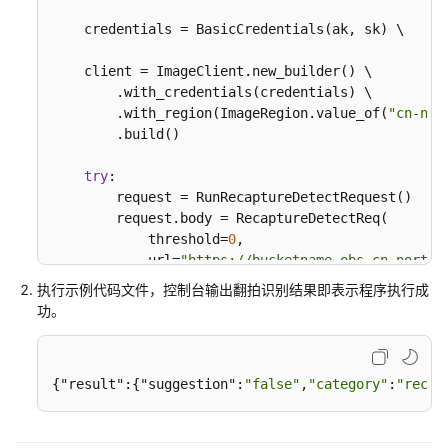
考
    credentials = BasicCredentials(ak, sk) \

SDK
    client = ImageClient.new_builder() \

参
        .with_credentials(credentials) \

考
        .with_region(ImageRegion.value_of(
"cn-nor
        .build()

图
像
try
:

识
        request = RunRecaptureDetectRequest()

别
        request.body = RecaptureDetectReq(

SDK
            threshold=
0
,

简
            url=
"https://bucketname.obs.cn-north-
介
        )

执行示例代码文件，控制台输出翻拍识别结果即表示程序执行成
        response = client.run_recapture_detect(req
功。
申
print
(response)

except
 exceptions.ClientRequestException 
as
 e:
请
print
(e.status_code)

服
{"result":{"suggestion":
"false"
,
"category"
:
"recap
print
(e.request_id)

务
print
(e.error_code)

print
(e.error_msg)
获