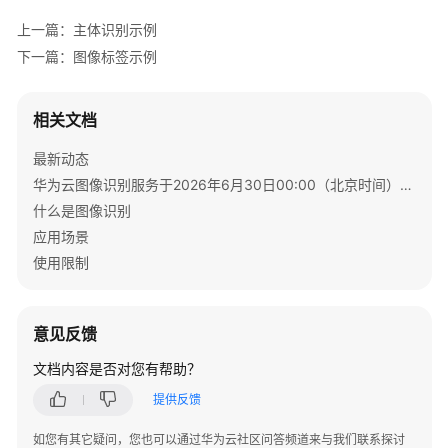
取
上一篇：主体识别示例
认
证
下一篇：图像标签示例
信
息
相关文档
准
最新动态
备
华为云图像识别服务于2026年6月30日00:00（北京时间）停售通知
环
境
什么是图像识别
应用场景
SDK
使用限制
列
表
及
意见反馈
指
导
文档内容是否对您有帮助？
文
提供反馈
档
（通
如您有其它疑问，您也可以通过华为云社区问答频道来与我们联系探讨