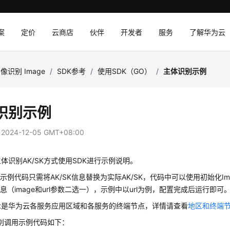
案
定价
云商店
伙伴
开发者
服务
了解华为云
像识别 Image
/
SDK参考
/
使用SDK（GO）
/
主体识别示例
识别示例
：
2024-12-05 GMT+08:00
体识别AK/SK方式使用SDK进行示例说明。
例代码只需将AK/SK信息替换为实际AK/SK，代码中可以使用初始化ImageMain
息（image和url参数二选一），示例中以url为例，配置完成后运行即可
oint是华为云各服务应用区域和各服务的终端节点，详情请查看
地区和终端
别调用示例代码如下：