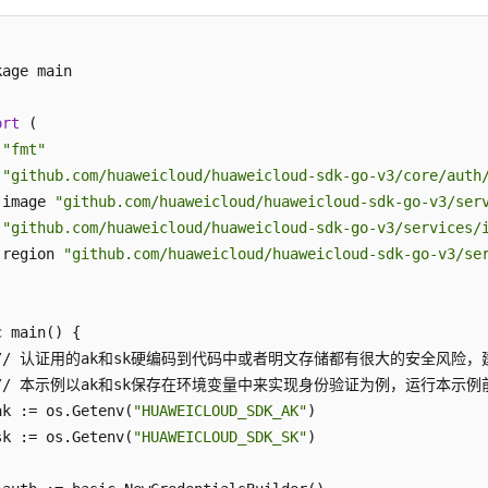
age main

ort
 (

"fmt"
"github.com/huaweicloud/huaweicloud-sdk-go-v3/core/auth
 image 
"github.com/huaweicloud/huaweicloud-sdk-go-v3/ser
"github.com/huaweicloud/huaweicloud-sdk-go-v3/services/
 region 
"github.com/huaweicloud/huaweicloud-sdk-go-v3/se
 main() {

 // 认证用的ak和sk硬编码到代码中或者明文存储都有很大的安全风
 // 本示例以ak和sk保存在环境变量中来实现身份验证为例，运行本示例前请先在本地
ak := os.Getenv(
"HUAWEICLOUD_SDK_AK"
)

sk := os.Getenv(
"HUAWEICLOUD_SDK_SK"
)
