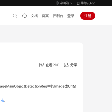
中国站
华为云App
文档
备案
控制台
登录
注册
分享
查看PDF
ObjectDetectionReq中的Image或Url配
。
节点
。