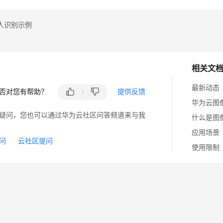
if
 err == nil {

     fmt.Printf(
"%+v\n"
, response)

人识别示例
 } 
else
 {

     fmt.Println(err)

}

相关文
最新动态
否对您有帮助？
提供反馈
疑问，您也可以通过华为云社区问答频道来与我
什么是图
应用场景
问
云社区提问
使用限制