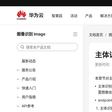
智果园
活动
产品
解决方
图像识别 Image
文档首页
/
图
主体
最新动态
更新时间
服务公告
本章节对主
产品介绍
主体识别示
快速入门
置图像信
用户指南
endp
API参考
主体识