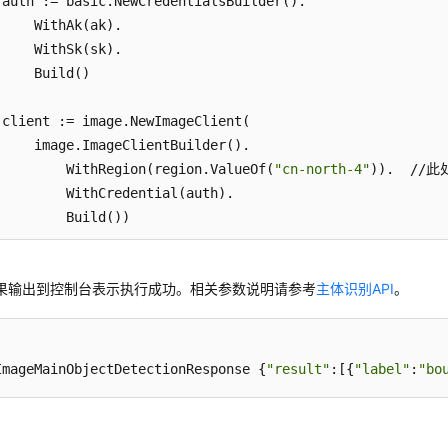
 auth := basic.NewCredentialsBuilder().

     WithAk(ak).

     WithSk(sk).

     Build()

 client := image.NewImageClient(

     image.ImageClientBuilder().

         WithRegion(region.ValueOf(
"cn-north-4"
)).  /
         WithCredential(auth).

         Build())

 request := &model.RunImageMainObjectDetectionRequest{}

果输出到控制台表示执行成功。相关参数说明请参考
主体识别API
。
 thresholdImageMainObjectDetectionReq:= float32(
30
)

 urlImageMainObjectDetectionReq:= 
"https://XXX.jpg"
   
 request.Body = &model.ImageMainObjectDetectionReq{

     Threshold: &thresholdImageMainObjectDetectionReq,

ImageMainObjectDetectionResponse {
"result"
:[{
"label"
:
"bo
     Url: &urlImageMainObjectDetectionReq,

}

 response, err := client.RunImageMainObjectDetection(requ