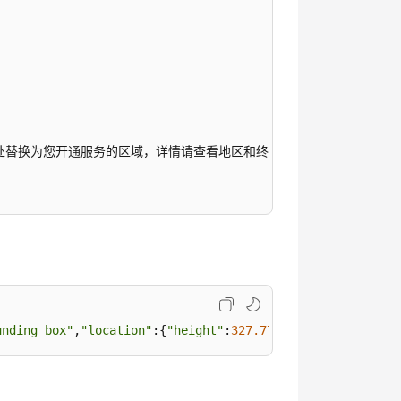
/此处替换为您开通服务的区域，详情请查看地区和终端节点.

   //此处替换为公网可以访问的图片地址

unding_box"
,
"location"
:{
"height"
:
327.77
,
"top_left_x"
:
3.7
est)
