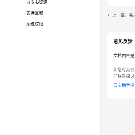
白皮书资源
   
支持区域
上一篇：名
   
系统权限
   
    
意见反馈
文档内容是
如您有其它
们联系探讨
云宝助手提