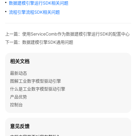
介
数据建模引擎运行SDK相关问题
绍
流程引擎流程SDK相关问题
计
费
上一篇：使用ServiceComb作为数据建模引擎运行SDK的配置中心
说
下一篇：数据建模引擎SDK通用问题
明
快
相关文档
速
入
最新动态
门
图解工业数字模型驱动引擎
什么是工业数字模型驱动引擎
控
产品优势
制
控制台
台
操
作
指
意见反馈
南