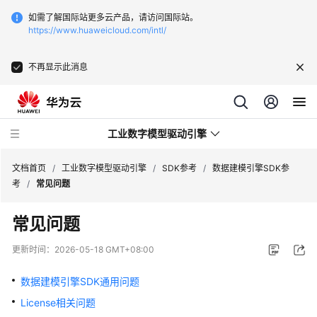
如需了解国际站更多云产品，请访问国际站。
https://www.huaweicloud.com/intl/
不再显示此消息
工业数字模型驱动引擎
文档首页
/
工业数字模型驱动引擎
/
SDK参考
/
数据建模引擎SDK参
考
/
常见问题
最
常见问题
新
动
更新时间：
2026-05-18 GMT+08:00
态
数据建模引擎SDK通用问题
产
License相关问题
品