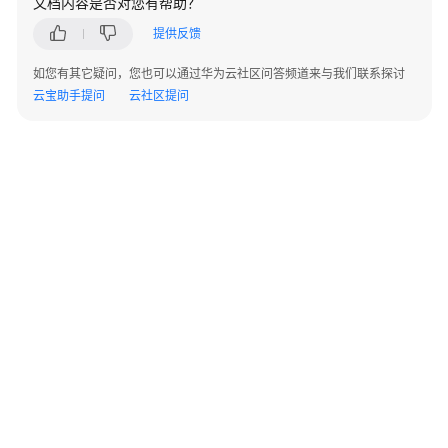
文档内容是否对您有帮助？
数
提供反馈
据
如您有其它疑问，您也可以通过华为云社区问答频道来与我们联系探讨
建
云宝助手提问
模
云社区提问
引
擎
用
户
指
南
数
字
主
线
引
擎
©2026 Huaweicloud.com 版权所有
黔ICP备20004760号-14
苏B2-20130048号
用
A2.B1.B2-20070312
增值电信业务经营许可证：B1.B2-20200593 | 代理域名注册服务机构：新网、西数
户
电子营业执照
贵公网安备 52990002000093号