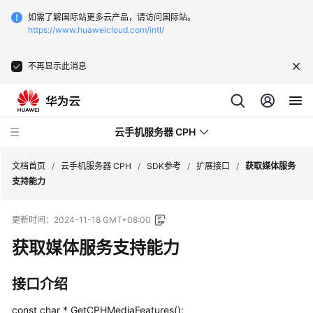
如需了解国际站更多云产品，请访问国际站。
https://www.huaweicloud.com/intl/
不再显示此消息
云手机服务器 CPH
文档首页
/
云手机服务器 CPH
/
SDK参考
/
扩展接口
/
获取媒体服务
支持能力
最
更新时间：
2024-11-18 GMT+08:00
新
动
获取媒体服务支持能力
态
接口介绍
产
品
const char * GetCPHMediaFeatures();