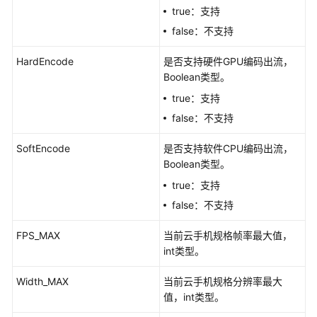
频
true：支持
接
false：不支持
口
HardEncode
是否支持硬件GPU编码出流，
视
Boolean类型。
频
true：支持
接
false：不支持
口
SoftEncode
是否支持软件CPU编码出流，
扩
Boolean类型。
展
接
true：支持
口
false：不支持
获
FPS_MAX
当前云手机规格帧率最大值，
取
int类型。
版
本
Width_MAX
当前云手机规格分辨率最大
号
值，int类型。