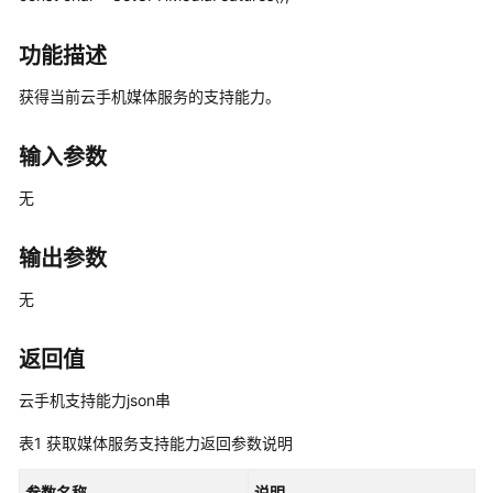
介
绍
功能描述
计
获得当前云手机媒体服务的支持能力。
费
说
输入参数
明
无
快
速
输出参数
入
门
无
用
户
返回值
指
云手机支持能力json串
南
表1
获取媒体服务支持能力返回参数说明
最
佳
参数名称
说明