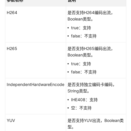
实
践
H264
是否支持H264编码出流，
Boolean类型。
API
true：支持
参
考
false：不支持
H265
是否支持H265编码出流，
SDK
Boolean类型。
参
考
true：支持
false：不支持
简
介
IndependentHardwareEncode
是否支持独立编码卡编码，
String类型。
触
IHE408：支持
控
空：不支持
接
口
YUV
是否支持YUV出流，Boolean类
型。
音