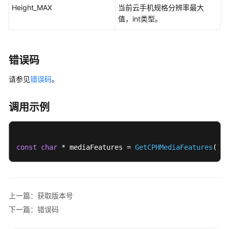
获
Height_MAX
当前云手机规格分辨率最大
取
值，int类型。
媒
体
服
错误码
务
支
请参见
错误码
。
持
能
调用示例
力
错
误
const
char
 * mediaFeatures = 
GetCPHMediaFeatures
();
码
常
见
上一篇：获取版本号
问
下一篇：错误码
题