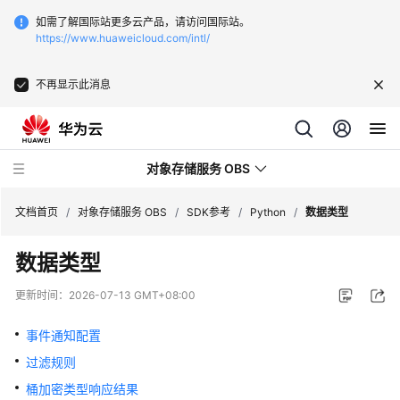
如需了解国际站更多云产品，请访问国际站。
https://www.huaweicloud.com/intl/
不再显示此消息
对象存储服务 OBS
文档首页
/
对象存储服务 OBS
/
SDK参考
/
Python
/
数据类型
数据类型
最
新
更新时间：
2026-07-13 GMT+08:00
动
态
事件通知配置
过滤规则
服
务
桶加密类型响应结果