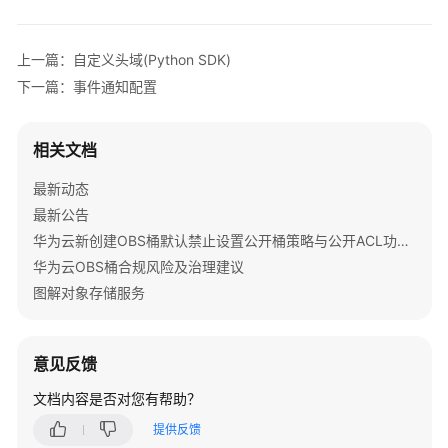
公
告
上一篇：自定义头域(Python SDK)
产
下一篇：事件通知配置
品
介
绍
相关文档
最新动态
计
费
最新公告
说
华为云新创建OBS桶默认禁止设置公开桶策略与公开ACL功能通知
明
华为云OBS桶合规风险及治理建议
图解对象存储服务
快
速
入
意见反馈
门
文档内容是否对您有帮助？
用
提供反馈
户