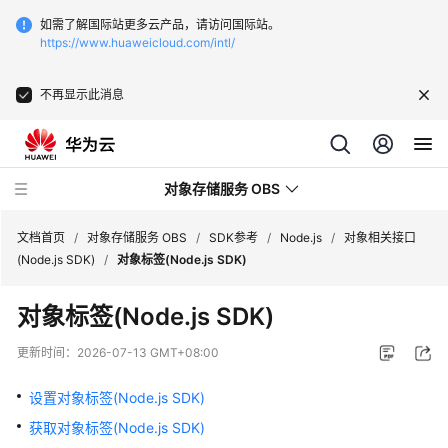
如需了解国际站更多云产品，请访问国际站。
https://www.huaweicloud.com/intl/
不再显示此消息
对象存储服务 OBS
文档首页
/
对象存储服务 OBS
/
SDK参考
/
Node.js
/
对象相关接口
(Node.js SDK)
/
对象标签(Node.js SDK)
最
对象标签(Node.js SDK)
新
动
更新时间：
2026-07-13 GMT+08:00
态
设置对象标签(Node.js SDK)
服
获取对象标签(Node.js SDK)
务