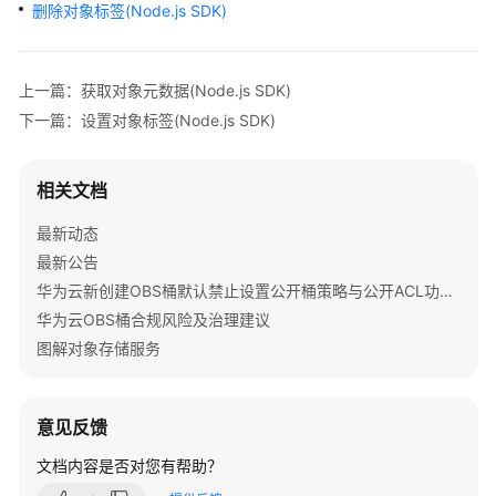
公
删除对象标签(Node.js SDK)
告
产
上一篇：获取对象元数据(Node.js SDK)
品
下一篇：设置对象标签(Node.js SDK)
介
绍
相关文档
计
最新动态
费
说
最新公告
明
华为云新创建OBS桶默认禁止设置公开桶策略与公开ACL功能通知
华为云OBS桶合规风险及治理建议
快
图解对象存储服务
速
入
门
意见反馈
用
文档内容是否对您有帮助？
户