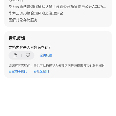
指
华为云新创建OBS桶默认禁止设置公开桶策略与公开ACL功能通知
南
华为云OBS桶合规风险及治理建议
图解对象存储服务
权
限
配
置
意见反馈
指
文档内容是否对您有帮助？
南
提供反馈
工
如您有其它疑问，您也可以通过华为云社区问答频道来与我们联系探讨
具
云宝助手提问
指
云社区提问
南
最
佳
实
践