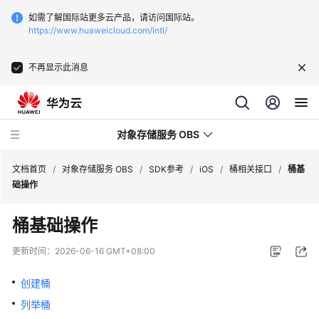
如需了解国际站更多云产品，请访问国际站。
https://www.huaweicloud.com/intl/
不再显示此消息
对象存储服务 OBS
文档首页
/
对象存储服务 OBS
/
SDK参考
/
iOS
/
桶相关接口
/
桶基
础操作
最
桶基础操作
新
动
更新时间：
2026-06-16 GMT+08:00
态
创建桶
服
列举桶
务