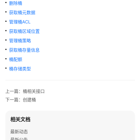
公
删除桶
告
获取桶元数据
管理桶ACL
产
品
获取桶区域位置
介
管理桶策略
绍
获取桶存量信息
计
桶配额
费
桶存储类型
说
明
上一篇：桶相关接口
快
下一篇：创建桶
速
入
门
相关文档
用
最新动态
户
最新公告