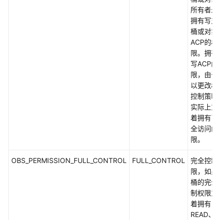
常
所有者永
见
拥有写对
问
桶或对象
题
ACP的权
(C
限。拥有
SDK)
写ACP的
限，由于
参
以更改权
数
控制策略
列
实际上意
表
着拥有了
全访问的
数
限。
据
类
OBS_PERMISSION_FULL_CONTROL
FULL_CONTROL
完全控制
型
限，如果
桶的完全
obs_options
制权限意
着拥有
obs_create_bucket_params
READ、