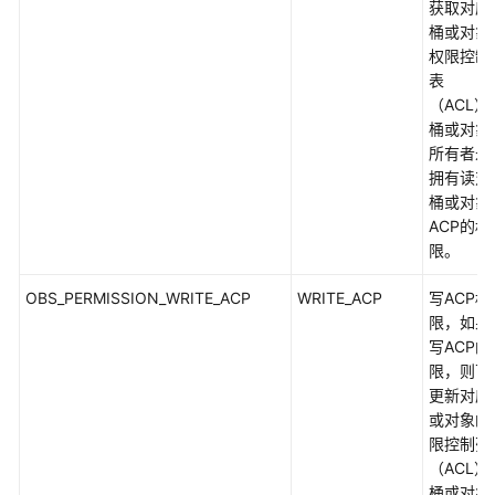
获取对应
口
桶或对象
(C
权限控制
SDK)
表
（ACL）
对
桶或对象
象
所有者永
相
拥有读对
关
桶或对象
接
ACP的权
口
限。
(C
SDK)
OBS_PERMISSION_WRITE_ACP
WRITE_ACP
写ACP权
限，如果
异
写ACP的
常
限，则可
处
更新对应
理
或对象的
(C
限控制列
SDK)
（ACL）
桶或对象