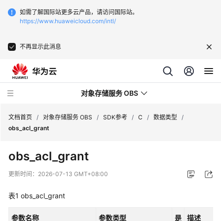
如需了解国际站更多云产品，请访问国际站。
https://www.huaweicloud.com/intl/
不再显示此消息
对象存储服务 OBS
文档首页
/
对象存储服务 OBS
/
SDK参考
/
C
/
数据类型
/
obs_acl_grant
最
obs_acl_grant
新
动
更新时间：
2026-07-13 GMT+08:00
态
表1
obs_acl_grant
服
务
参数名称
参数类型
是
描述