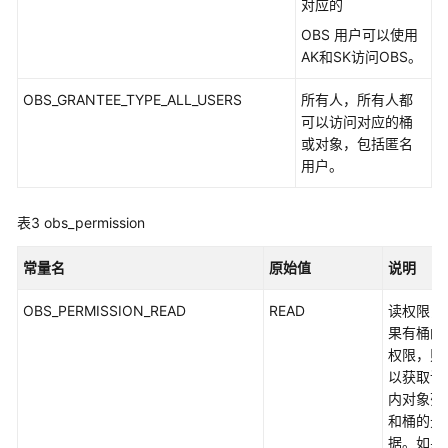
对应的
前
OBS 用户可以使用
需
AK和SK访问OBS。
知
(C
OBS_GRANTEE_TYPE_ALL_USERS
所有人，所有人都
SDK)
可以访问对应的桶
或对象，包括匿名
下
用户。
载
与
安
表3
obs_permission
装
SDK(C
常量名
原始值
说明
SDK)
OBS_PERMISSION_READ
READ
读权限，
技
果有桶的
术
权限，则
支
以获取该
持
内对象列
渠
和桶的元
道
据。如果