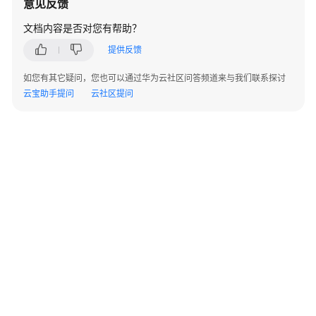
意见反馈
BrowserJS
文档内容是否对您有帮助？
.NET
提供反馈
Android
如您有其它疑问，您也可以通过华为云社区问答频道来与我们联系探讨
云宝助手提问
云社区提问
iOS
PHP
Node.js
Harmony（公
测）
场
景
代
码
©2026 Huaweicloud.com 版权所有
黔ICP备20004760号-14
苏B2-20130048号
示
A2.B1.B2-20070312