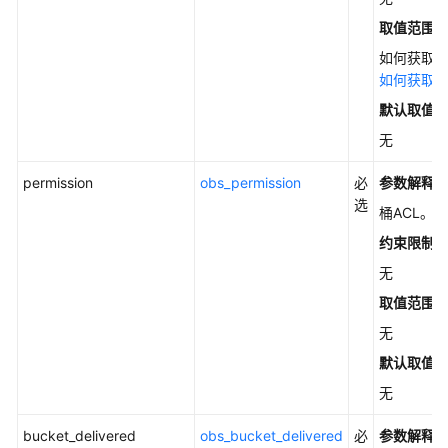
指
取值范围
南
如何获取被
权
如何获取账
限
默认取值
配
无
置
指
permission
obs_permission
必
参数解释
南
选
桶ACL。
工
约束限制
具
无
指
南
取值范围
无
最
默认取值
佳
实
无
践
bucket_delivered
obs_bucket_delivered
必
参数解释