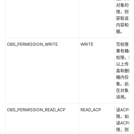
(C
对象的读
SDK)
限，则可
获取该对
快
内容和元
速
据。
入
门
OBS_PERMISSION_WRITE
WRITE
写权限，
(C
果有桶的
SDK)
权限，则
以上传、
初
盖和删除
始
桶内任何
化
象。此权
(C
在对象上
SDK)
适用。
OBS_PERMISSION_READ_ACP
READ_ACP
读ACP权
桶
限，如果
相
读ACP的
关
限，则可
接