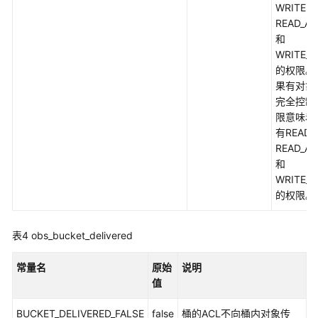
WRITE、
obs_response_handler
READ_A
和
other_response_handlers
WRITE_A
的权限。
果有对象
obs_canned_acl
完全控制
限意味着
manager_acl_info
有READ
READ_A
obs_storage_class
和
WRITE_A
obs_put_properties
的权限。
obs_list_versions
表4
obs_bucket_delivered
server_side_encryption_params
常量名
原始
说明
obs_upload_file_configuration
值
BUCKET_DELIVERED_FALSE
false
桶的ACL不向桶内对象传
obs_object_info