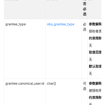
公
否
告
必
选
产
品
grantee_type
obs_grantee_type
必
参数解释
介
选
授权者类
绍
约束限制
计
无
费
取值范围
说
无
明
默认取值
快
无
速
入
grantee.canonical_user.id
char[]
可
参数解释
门
选
被授权用户的
用
约束限制
户
无