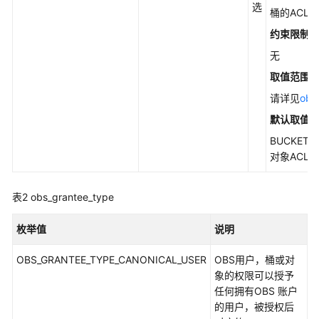
API
选
桶的ACL
参
约束限制
考
无
SDK
取值范围
参
请详见
obs
考
默认取值
SDK
BUCKET_
概
对象ACL
述
表2
obs_grantee_type
Java
枚举值
说明
Python
OBS_GRANTEE_TYPE_CANONICAL_USER
OBS用户，桶或对
C
象的权限可以授予
任何拥有OBS 账户
使
的用户，被授权后
用