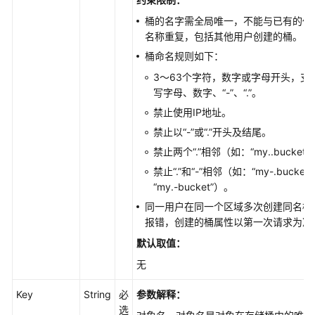
BrowserJS
桶的名字需全局唯一，不能与已有的任
名称重复，包括其他用户创建的桶。
使
桶命名规则如下：
用
前
3～63个字符，数字或字母开头，支
须
写字母、数字、“-”、“.”。
知
禁止使用IP地址。
禁止以“-”或“.”开头及结尾。
SDK
禁止两个“.”相邻（如：“my..bucket
下
载
禁止“.”和“-”相邻（如：“my-.bucket
“my.-bucket”）。
示
同一用户在同一个区域多次创建同名桶
例
报错，创建的桶属性以第一次请求为准
程
默认取值：
序
无
技
Key
String
必
参数解释：
术
选
支