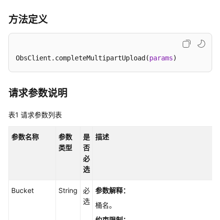
API
参
方法定义
考
SDK
ObsClient.completeMultipartUpload(
params
)
参
考
请求参数说明
SDK
概
表1
请求参数列表
述
参数名称
参数
是
描述
Java
类型
否
必
Python
选
C
Bucket
String
必
参数解释
：
选
Go
桶名。
约束限制：