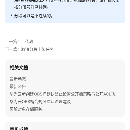
象
按分段号升序排列。
属
性
分段可以是不连续的。
列
举
对
上一篇：上传段
象
下一篇：取消分段上传任务
复
制
相关文档
对
最新动态
象
最新公告
批
华为云新创建OBS桶默认禁止设置公开桶策略与公开ACL功能通知
量
华为云OBS桶合规风险及治理建议
复
图解对象存储服务
制
对
象
意见反馈