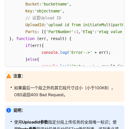
Bucket
:
'bucketname'
,

获
Key
:
'objectname'
,

取
// 设置Upload ID
上
UploadId
:
'upload id from initiateMultipartUpl
传
Parts
: [{
'PartNumber'
:
1
,
'ETag'
:
'etag value fr
进
}, 
function
 (
err, result
) {

度
if
(err){

console
.
log
(
'Error-->'
 + err);

获
       }
else
{

取
console
.
log
(
'Status-->'
 + result.
Commo
自
定
       }

注意：
义
});
元
如果最后一个段之外的其它段尺寸过小（小于100KB），
数
OBS返回400 Bad Request。
据
说明：
设
置
使用
UploadId参数
指定分段上传任务的全局唯一标识；使
对
用
Parts参数
指定分段号与分段ETag值的列表，该列表必须