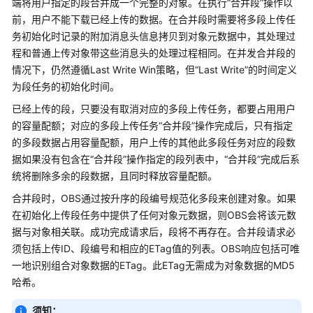
端将用户指定的段合并成一个完整的对象。在执行“合并段”操作以
公
前，用户不能下载已经上传的数据。在合并段时需要将多段上传任
告
务初始化时记录的附加消息头信息拷贝到对象元数据中，其处理过
程和普通上传对象带这些消息头的处理过程相同。在并发合并段的
产
品
情况下，仍然遵循Last Write Win策略，但“Last Write”的时间定义
介
为段任务的初始化时间。
绍
已经上传的段，只要没有取消对应的多段上传任务，都要占用用户
的容量配额；对应的多段上传任务“合并段”操作完成后，只有指定
计
的多段数据占用容量配额，用户上传的其他此多段任务对应的段数
费
据如果没有包含在“合并段”操作指定的段列表中，“合并段”完成后系
说
统将删除多余的段数据，且同时释放容量配额。
明
合并段时，OBS通过按升序的段编号规范化多段来创建对象。如果
快
在初始化上传段任务中提供了任何对象元数据，则OBS会将该元数
速
据与对象相关联。成功完成请求后，段将不再存在。合并段请求必
入
须包括上传ID、段编号和相应的ETag值的列表。OBS响应包括可唯
门
一地识别组合对象数据的ETag。此ETag无需成为对象数据的MD5
哈希。
用
户
须知：