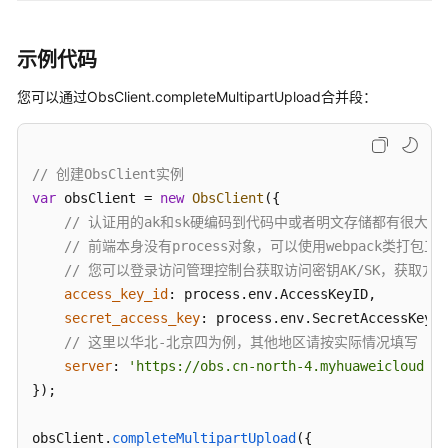
传
分
示例代码
段
您可以通过ObsClient.completeMultipartUpload合并段：
复
制
回
// 创建ObsClient实例
调
var
 obsClient = 
new
ObsClient
({

// 认证用的ak和sk硬编码到代码中或者明文存储都有很大的安
删
// 前端本身没有process对象，可以使用webpack类
除
// 您可以登录访问管理控制台获取访问密钥AK/SK，获取方式请参见https
对
access_key_id
: process.
env
.
AccessKeyID
,

象
secret_access_key
: process.
env
.
SecretAccessKey
,

// 这里以华北-北京四为例，其他地区请按实际情况填写
创
server
: 
'https://obs.cn-north-4.myhuaweicloud.co
建
文
});

件
夹
obsClient.
completeMultipartUpload
({
