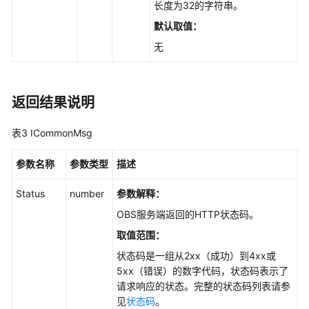
长度为32的字符串。
任
务
默认取值：
无
上
传
段
返回结果说明
合
并
表3
ICommonMsg
段
参数名称
参数类型
描述
取
Status
number
参数解释：
消
分
OBS服务端返回的HTTP状态码。
段
取值范围：
上
传
状态码是一组从2xx（成功）到4xx或
任
5xx（错误）的数字代码，状态码表示了
务
请求响应的状态。完整的状态码列表请参
见
状态码
。