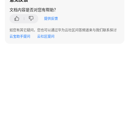
管
文档内容是否对您有帮助？
理
提供反馈
对
象
如您有其它疑问，您也可以通过华为云社区问答频道来与我们联系探讨
ACL
云宝助手提问
云社区提问
获
取
对
象
属
性
设
置
对
象
元
©2026 Huaweicloud.com 版权所有
黔ICP备20004760号-14
苏B2-20130048号
数
A2.B1.B2-20070312