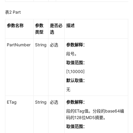
对
象
表2
Part
下
参数名称
参数
是否必
描述
载
类型
选
对
象
PartNumber
String
必选
参数解释：
段号。
多
取值范围：
段
操
[1,10000]
作
默认取值：
无
初
始
ETag
String
必选
参数解释：
化
分
段的ETag值。分段的base64编
段
码的128位MD5摘要。
上
取值范围：
传