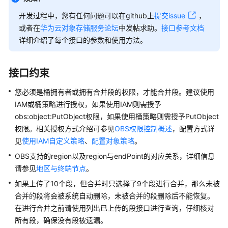
指
南
开发过程中，您有任何问题可以在github上
提交issue
，
或者在
华为云对象存储服务论坛
中发帖求助。
接口参考文档
权
详细介绍了每个接口的参数和使用方法。
限
配
接口约束
置
指
您必须是桶拥有者或拥有合并段的权限，才能合并段。建议使用
南
IAM或桶策略进行授权，如果使用IAM则需授予
obs:object:PutObject权限，如果使用桶策略则需授予PutObject
工
权限。相关授权方式介绍可参见
OBS权限控制概述
，配置方式详
具
见
指
使用IAM自定义策略
、
配置对象策略
。
南
OBS支持的region以及region与endPoint的对应关系，详细信息
请参见
地区与终端节点
。
最
如果上传了10个段，但合并时只选择了9个段进行合并，那么未被
佳
合并的段将会被系统自动删除，未被合并的段删除后不能恢复。
实
在进行合并之前请使用列出已上传的段接口进行查询，仔细核对
践
所有段，确保没有段被遗漏。