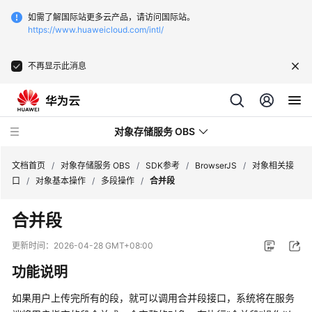
如需了解国际站更多云产品，请访问国际站。
https://www.huaweicloud.com/intl/
不再显示此消息
对象存储服务 OBS
文档首页
/
对象存储服务 OBS
/
SDK参考
/
BrowserJS
/
对象相关接
口
/
对象基本操作
/
多段操作
/
合并段
最
合并段
新
动
更新时间：
2026-04-28 GMT+08:00
态
功能说明
服
如果用户上传完所有的段，就可以调用合并段接口，系统将在服务
务