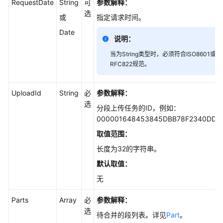
RequestDate
String
可
参数解释：
关
选
或
指定请求时间。
接
口
Date
说明：
对
当为String类型时，必须符合ISO8601或
象
RFC822规范。
相
关
UploadId
String
必
参数解释：
接
选
口
分段上传任务的ID，例如：
000001648453845DBB78F2340DD4
对
取值范围：
象
长度为32的字符串。
基
本
默认取值：
操
无
作
Parts
Array
必
参数解释：
上
选
待合并的段列表。详见
Part
。
传