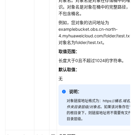
对象名。对象名是对象在存储桶中的唯一
持
识。对象名是对象在桶中的完整路径，路
渠
不包含桶名。
道
例如，您对象的访问地址为
examplebucket.obs.cn-north-
快
4.myhuaweicloud.com/folder/test.txt
速
对象名为folder/test.txt。
入
取值范围：
门
长度大于0且不超过1024的字符串。
初
默认取值：
始
无
化
说明：
问
题
对象链接地址格式为：https://
桶名.域名/文
定
件夹目录层级/对象名
。如果该对象存在于
位
的根目录下，则链接地址将不需要有文件
目录层级。
桶
相