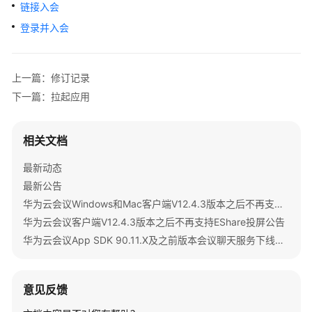
公
链接入会
告
登录并入会
产
品
上一篇：修订记录
介
下一篇：拉起应用
绍
计
相关文档
费
说
最新动态
明
最新公告
华为云会议Windows和Mac客户端V12.4.3版本之后不再支持IdeaShare投屏公告
购
华为云会议客户端V12.4.3版本之后不再支持EShare投屏公告
买
指
华为云会议App SDK 90.11.X及之前版本会议聊天服务下线公告
南
快
意见反馈
速