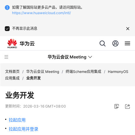
如需了解国际站更多云产品，请访问国际站。
https://www.huaweicloud.com/intl/
不再显示此消息
华为云会议 Meeting
文档首页
/
华为云会议 Meeting
/
终端Scheme应用集成
/
HarmonyOS
应用集成
/
业务开发
最
业务开发
新
动
更新时间：
2026-03-16 GMT+08:00
态
拉起应用
服
拉起应用并登录
务