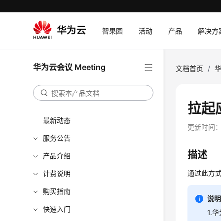
智果园
活动
产品
解决方
华为云会议 Meeting
文档首页
/
华
拉起
最新动态
更新时间
服务公告
描述
产品介绍
通过此方
计费说明
购买指南
说
快速入门
1.