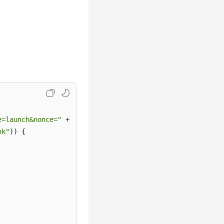
e=launch&nonce="
 + nonce;

nk"
)) {
