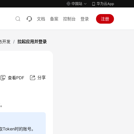
中国站
华为云App
文档
备案
控制台
登录
注册
务开发
/
拉起应用并登录
分享
查看PDF
面。
Token时的账号。