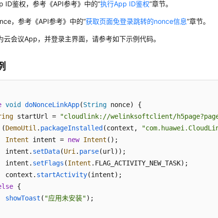
p ID鉴权，参考《API参考》中的“
执行App ID鉴权
”章节。
nce，参考《API参考》中的“
获取页面免登录跳转的nonce信息
”章节。
为云会议App，并登录主界面，请参考如下示例代码。
例
e
void
doNonceLinkApp
(
String
 nonce
) {

ring
 startUrl = 
"cloudlink://welinksoftclient/h5page?pag
 (
DemoUtil
.
packageInstalled
(context, 
"com.huawei.CloudLi
Intent
 intent = 
new
Intent
();

  intent.
setData
(
Uri
.
parse
(url));

  intent.
setFlags
(
Intent
.
FLAG_ACTIVITY_NEW_TASK
);

  context.
startActivity
(intent);

else
 {

showToast
(
"应用未安装"
);
