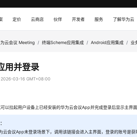
案
定价
云商店
伙伴
开发者
服务
了解华为云
为云会议 Meeting
/
终端Scheme应用集成
/
Android应用集成
/
业
应用并登录
：
2026-03-16 GMT+08:00
式可以拉起用户设备上已经安装的华为云会议App并完成登录后显示主界
明：
华为云会议App未登录场景下，调用该链接会进入主界面，登录的账号是获取