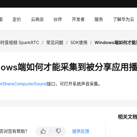
案
定价
云商店
伙伴
开发者
服务
了解华为云
时音视频 SparkRTC
/
常见问题
/
SDK使用
/
Windows端如何
ndows端如何才能采集到被分享应用
etShareComputerSound
接口，可打开系统声音采集。
相关文
否对您有帮助？
提供反馈