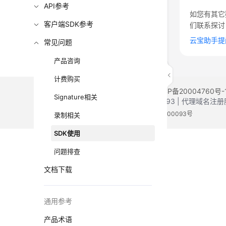
API参考
如您有其它
客户端SDK参考
们联系探讨
云宝助手提
常见问题
产品咨询
计费购买
©2026 Huaweicloud.com 版权所有
黔ICP备20004760号-
Signature相关
增值电信业务经营许可证：B1.B2-20200593 | 代理域名
电子营业执照
贵公网安备 52990002000093号
录制相关
SDK使用
问题排查
文档下载
通用参考
产品术语