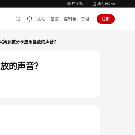
中国站
华为云App
文档
备案
控制台
登录
注册
才能采集到被分享应用播放的声音？
播放的声音？
档