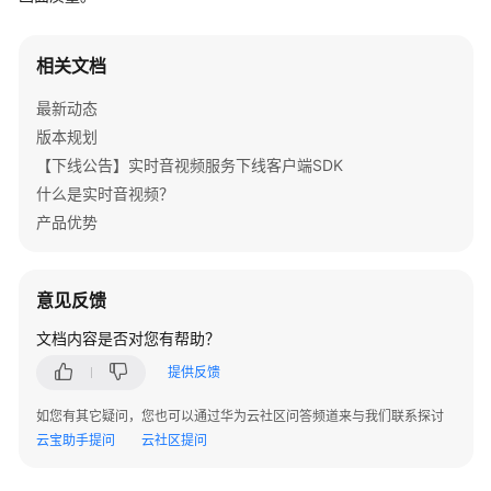
公
告
相关文档
产
最新动态
品
介
版本规划
绍
【下线公告】实时音视频服务下线客户端SDK
什么是实时音视频？
快
产品优势
速
入
门
意见反馈
用
文档内容是否对您有帮助？
户
提供反馈
指
南
如您有其它疑问，您也可以通过华为云社区问答频道来与我们联系探讨
云宝助手提问
云社区提问
最
佳