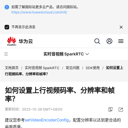
如需了解国际站更多云产品，请访问国际站。
https://www.huaweicloud.com/intl/
不再显示此消息
实时音视频 SparkRTC
文档首页
/
实时音视频 SparkRTC
/
常见问题
/
SDK使用
/
如何设置上
行视频码率、分辨率和帧率？
最
如何设置上行视频码率、分辨率和帧
新
率？
动
态
更新时间：
2023-10-26 GMT+08:00
服
建议您参考
setVideoEncoderConfig
，配置分辨率以达到更合适的
务
画面质量。