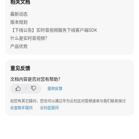
相关文档
公
告
最新动态
版本规划
产
【下线公告】实时音视频服务下线客户端SDK
品
介
什么是实时音视频？
绍
产品优势
快
速
意见反馈
入
文档内容是否对您有帮助？
门
提供反馈
用
户
如您有其它疑问，您也可以通过华为云社区问答频道来与我们联系探讨
指
云宝助手提问
云社区提问
南
最
佳