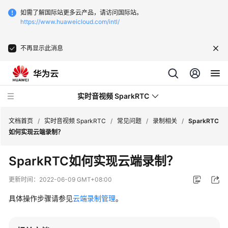
如需了解国际站更多云产品，请访问国际站。
https://www.huaweicloud.com/intl/
不再显示此消息
实时音视频 SparkRTC
文档首页
/
实时音视频 SparkRTC
/
常见问题
/
录制相关
/
SparkRTC
如何实现云端录制？
最
SparkRTC如何实现云端录制？
新
动
更新时间：
2022-06-09 GMT+08:00
态
具体操作步骤请参见
云端录制管理
。
服
务