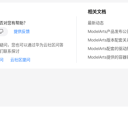
相关文档
否对您有帮助？
最新动态
提供反馈
ModelArts产品发布公
ModelArts版本配套
疑问，您也可以通过华为云社区问答
ModelArts配套的驱
们联系探讨
ModelArts提供的容
问
云社区提问
14
苏B2-20130048号
A2.B1.B2-20070312