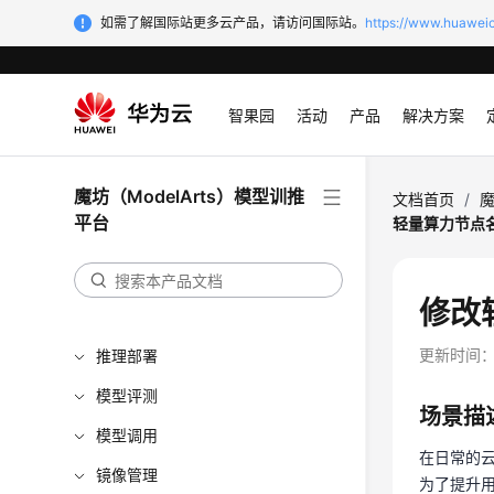
如需了解国际站更多云产品，请访问国际站。
https://www.huaweic
最新动态
服务公告
智果园
活动
产品
解决方案
产品介绍
计费说明
魔坊（ModelArts）模型训推
快速入门
文档首页
/
魔
平台
轻量算力节点
数据准备
模型开发
修改
模型训练
更新时间
推理部署
模型评测
场景描
模型调用
在日常的
镜像管理
为了提升