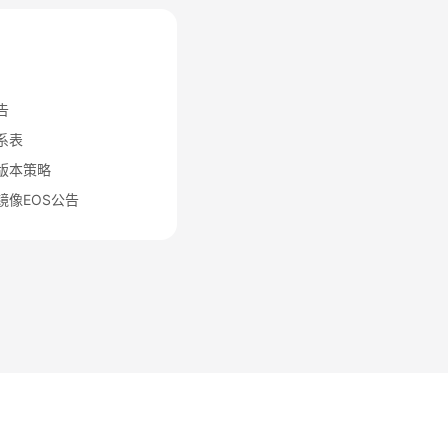
告
关系表
动版本策略
器镜像EOS公告
法律条文
隐私政策