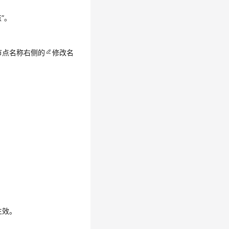
。
点
”
。
节点名称右侧的
修改名
生效。