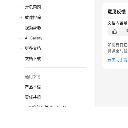
常见问题
意见反馈
故障排除
文档内容是
视频帮助
AI Gallery
如您有其它
更多文档
频道来与我
文档下载
云宝助手提
通用参考
产品术语
责任共担
云服务等级协议（SLA）
白皮书资源
©2026 Huaweicloud.com 版权所有
黔ICP备20004760号-
支持区域