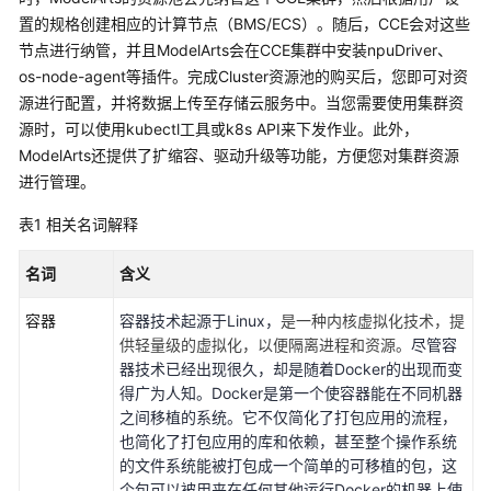
介
置的规格创建相应的计算节点（BMS/ECS）。随后，CCE会对这些
绍
节点进行纳管，并且ModelArts会在CCE集群中安装npuDriver、
计
os-node-agent等插件。完成Cluster资源池的购买后，您即可对资
费
源进行配置，并将数据上传至存储云服务中。当您需要使用集群资
说
源时，可以使用kubectl工具或k8s API来下发作业。此外，
明
ModelArts还提供了扩缩容、驱动升级等功能，方便您对集群资源
进行管理。
快
速
表1
相关名词解释
入
门
名词
含义
容器
数
容器技术起源于Linux，
是一种内核虚拟化技术，提
据
供轻量级的虚拟化，以便隔离进程和资源。
尽管容
准
器技术已经出现很久，却是随着Docker的出现而变
备
得广为人知。Docker是第一个使容器能在不同机器
之间移植的系统。它不仅简化了打包应用的流程，
也简化了打包应用的库和依赖，甚至整个操作系统
模
的文件系统能被打包成一个简单的可移植的包，这
型
个包可以被用来在任何其他运行Docker的机器上使