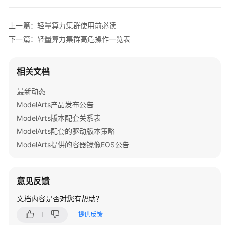
专
上一篇：轻量算力集群使用前必读
属
下一篇：轻量算力集群高危操作一览表
算
力
资
相关文档
源
最新动态
轻
ModelArts产品发布公告
量
ModelArts版本配套关系表
算
ModelArts配套的驱动版本策略
力
ModelArts提供的容器镜像EOS公告
节
点
意见反馈
轻
量
文档内容是否对您有帮助？
算
提供反馈
力
集