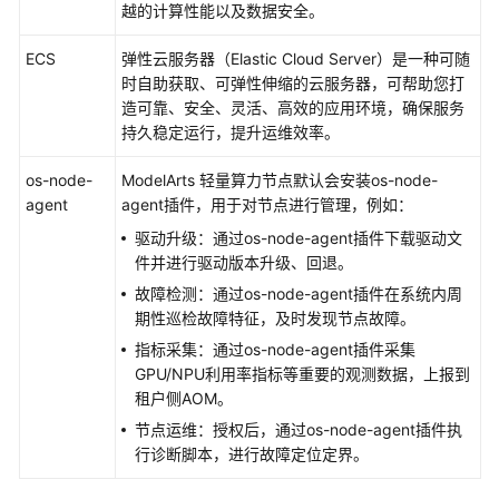
调
越的计算性能以及数据安全。
用
ECS
弹性云服务器（Elastic Cloud Server）是一种可随
镜
时自助获取、可弹性伸缩的云服务器，可帮助您打
像
造可靠、安全、灵活、高效的应用环境，确保服务
管
持久稳定运行，提升运维效率。
理
os-node-
ModelArts 轻量算力节点默认会安装os-node-
算
agent
agent插件，用于对节点进行管理，例如：
力
驱动升级：通过os-node-agent插件下载驱动文
资
件并进行驱动版本升级、回退。
源
故障检测：通过os-node-agent插件在系统内周
管
期性巡检故障特征，及时发现节点故障。
理
指标采集：通过os-node-agent插件采集
GPU/NPU利用率指标等重要的观测数据，上报到
算
租户侧AOM。
力
资
节点运维：授权后，通过os-node-agent插件执
源
行诊断脚本，进行故障定位定界。
介
绍