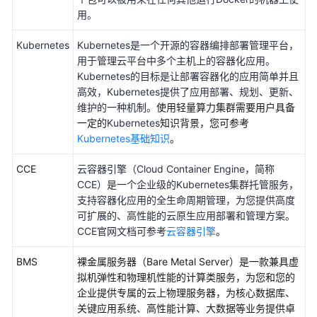
开
用。
发
Kubernetes
Kubernetes是一个开源的容器编排部署管理平台，
模
用于管理云平台中多个主机上的容器化应用。
型
Kubernetes的目标是让部署容器化的应用简单并且
训
高效，Kubernetes提供了应用部署、规划、更新、
练
维护的一种机制。
使用轻量算力集群需要用户具备
一定的
Kubernetes
知识背景，您可参考
推
Kubernetes基础知识
。
理
部
CCE
云容器引擎（Cloud Container Engine，简称
署
CCE）是一个企业级的Kubernetes集群托管服务，
支持容器化应用的全生命周期管理，为您提供高度
模
可扩展的、高性能的云原生应用部署和管理方案。
型
CCE官网文档可参考
云容器引擎
。
评
测
BMS
裸金属服务器（Bare Metal Server）是一款兼具虚
拟机弹性和物理机性能的计算类服务，为您和您的
模
企业提供专属的云上物理服务器，为核心数据库、
型
关键应用系统、高性能计算、大数据等业务提供卓