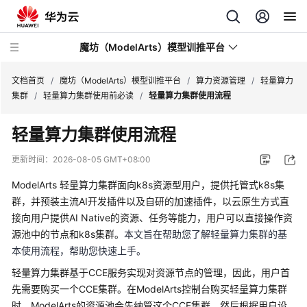
魔坊（ModelArts）模型训推平台
文档首页
/
魔坊（ModelArts）模型训推平台
/
算力资源管理
/
轻量算力
集群
/
轻量算力集群使用前必读
/
轻量算力集群使用流程
最
轻量算力集群使用流程
新
动
更新时间：
2026-08-05 GMT+08:00
态
ModelArts 轻量算力集群面向k8s资源型用户，提供托管式k8s集
服
群，并预装主流AI开发插件以及自研的加速插件，以云原生方式直
务
接向用户提供AI Native的资源、任务等能力，用户可以直接操作资
公
源池中的节点和k8s集群。
本文旨在帮助您了解轻量算力集群的基
告
本使用流程，帮助您快速上手
。
轻量算力集群基于CCE服务实现对资源节点的管理，因此，用户首
产
先需要购买一个CCE集群。在ModelArts控制台购买轻量算力集群
品
时，ModelArts的资源池会先纳管这个CCE集群，然后根据用户设