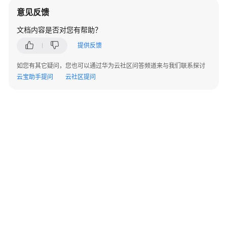
说
意见反馈
明
文档内容是否对您有帮助？
快
提供反馈
速
入
如您有其它疑问，您也可以通过华为云社区问答频道来与我们联系探讨
门
云宝助手提问
云社区提问
用
户
指
南
开
发
参
考
最
佳