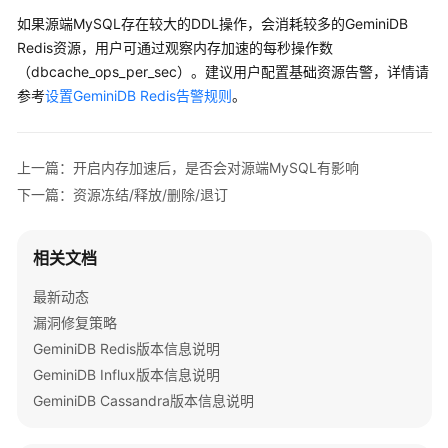
公
如果源端MySQL存在较大的DDL操作，会消耗较多的GeminiDB
告
Redis资源，用户可通过观察内存加速的每秒操作数
（dbcache_ops_per_sec）。建议用户配置基础资源告警，详情请
产
参考
设置GeminiDB Redis告警规则
。
品
介
绍
上一篇：开启内存加速后，是否会对源端MySQL有影响
GeminiDB
下一篇：资源冻结/释放/删除/退订
Redis
接
口
相关文档
最新动态
产
漏洞修复策略
品
介
GeminiDB Redis版本信息说明
绍
GeminiDB Influx版本信息说明
GeminiDB Cassandra版本信息说明
计
费