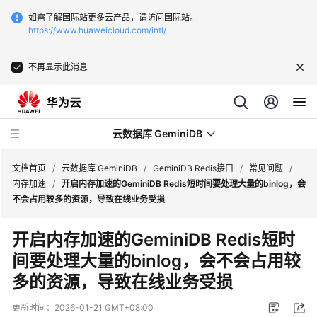
如需了解国际站更多云产品，请访问国际站。
https://www.huaweicloud.com/intl/
不再显示此消息
云数据库 GeminiDB
文档首页
/
云数据库 GeminiDB
/
GeminiDB Redis接口
/
常见问题
/
内存加速
/
开启内存加速的GeminiDB Redis短时间要处理大量的binlog，会
不会占用较多的资源，导致在线业务受损
最
新
开启内存加速的GeminiDB Redis短时
动
间要处理大量的binlog，会不会占用较
态
多的资源，导致在线业务受损
服
务
更新时间：
2026-01-21 GMT+08:00