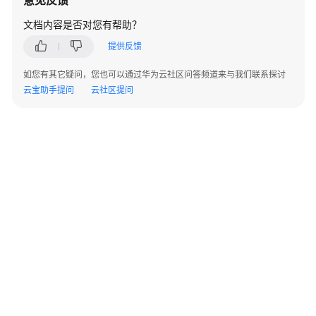
意见反馈
说
明
文档内容是否对您有帮助？
提供反馈
快
速
如您有其它疑问，您也可以通过华为云社区问答频道来与我们联系探讨
入
云宝助手提问
云社区提问
门
用
户
指
南
开
发
参
考
最
©2026 Huaweicloud.com 版权所有
黔ICP备20004760号-14
苏B2-20130048号
佳
A2.B1.B2-20070312