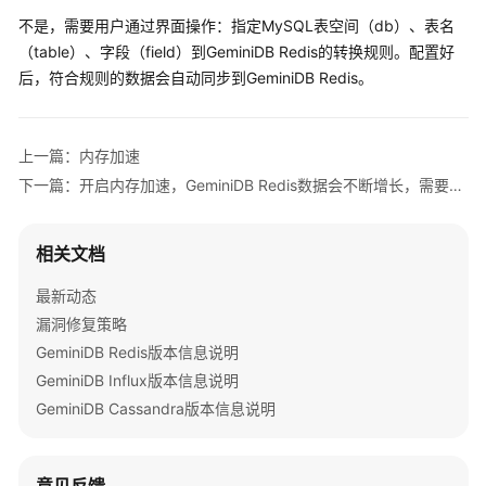
公
不是，需要用户通过界面操作：指定MySQL表空间（db）、表名
告
（table）、字段（field）到GeminiDB Redis的转换规则。配置好
后，符合规则的数据会自动同步到GeminiDB Redis。
产
品
介
绍
上一篇：内存加速
下一篇：开启内存加速，GeminiDB Redis数据会不断增长，需要扩容吗？如何进行缓存数据管理？
GeminiDB
Redis
相关文档
接
口
最新动态
漏洞修复策略
产
品
GeminiDB Redis版本信息说明
介
GeminiDB Influx版本信息说明
绍
GeminiDB Cassandra版本信息说明
计
费