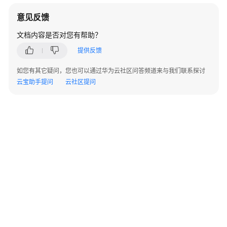
说
明
意见反馈
文档内容是否对您有帮助？
快
速
提供反馈
入
如您有其它疑问，您也可以通过华为云社区问答频道来与我们联系探讨
门
云宝助手提问
云社区提问
用
户
指
南
开
发
参
考
最
佳