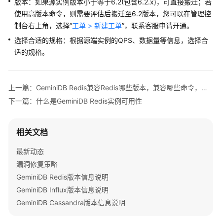
版本：如果源实例版本小于等于6.2(包含6.2.x)，可直接搬迁；若
公
使用高版本命令，则需要评估后搬迁至6.2版本，您可以在管理控
告
制台右上角，选择“
工单 > 新建工单
”，联系客服申请开通。
产
选择合适的规格：根据源端实例的QPS、数据量等信息，选择合
品
适的规格。
介
绍
上一篇：GeminiDB Redis兼容Redis哪些版本，兼容哪些命令，客户端连接是否需要修改
GeminiDB
下一篇：什么是GeminiDB Redis实例可用性
Redis
接
口
相关文档
产
最新动态
品
漏洞修复策略
介
GeminiDB Redis版本信息说明
绍
GeminiDB Influx版本信息说明
GeminiDB Cassandra版本信息说明
计
费