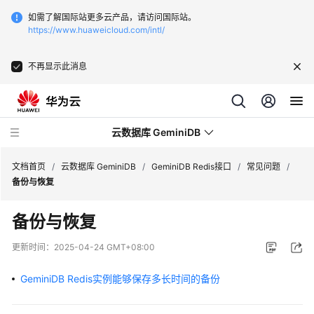
如需了解国际站更多云产品，请访问国际站。
https://www.huaweicloud.com/intl/
不再显示此消息
云数据库 GeminiDB
文档首页
/
云数据库 GeminiDB
/
GeminiDB Redis接口
/
常见问题
/
备份与恢复
最
备份与恢复
新
动
更新时间：
2025-04-24 GMT+08:00
态
GeminiDB Redis实例能够保存多长时间的备份
服
务