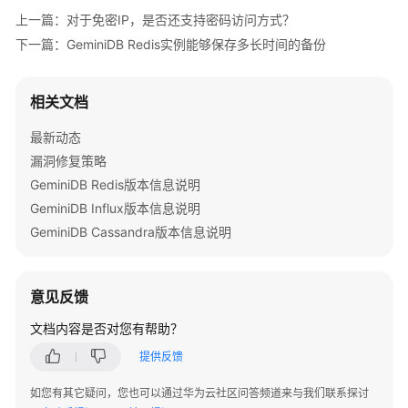
公
上一篇：对于免密IP，是否还支持密码访问方式？
告
下一篇：GeminiDB Redis实例能够保存多长时间的备份
产
品
相关文档
介
绍
最新动态
漏洞修复策略
GeminiDB
GeminiDB Redis版本信息说明
Redis
GeminiDB Influx版本信息说明
接
GeminiDB Cassandra版本信息说明
口
产
品
意见反馈
介
文档内容是否对您有帮助？
绍
提供反馈
计
如您有其它疑问，您也可以通过华为云社区问答频道来与我们联系探讨
费