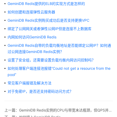
公
GeminiDB Redis提供的ELB的实现方式是怎样的
告
如何创建和连接弹性云服务器
产
GeminiDB Redis实例购买成功后是否支持更换VPC
品
绑定了公网网关或者弹性公网IP但是连接不上数据库
介
内网如何访问GeminiDB Redis
绍
GeminiDB Redis自带的负载均衡地址是否能绑定公网IP？如何通
GeminiDB
过公网连接GeminiDB Redis实例？
Redis
设置了安全组，还需要设置负载均衡内网访问控制吗？
接
口
如何处理客户端连接池报错“Could not get a resource from the
pool”
产
常见客户端报错及解决方法
品
介
对于免密IP，是否还支持密码访问方式？
绍
计
上一篇：GeminiDB Redis实例的CPU与带宽未达瓶颈，但QPS并发上不去？
费