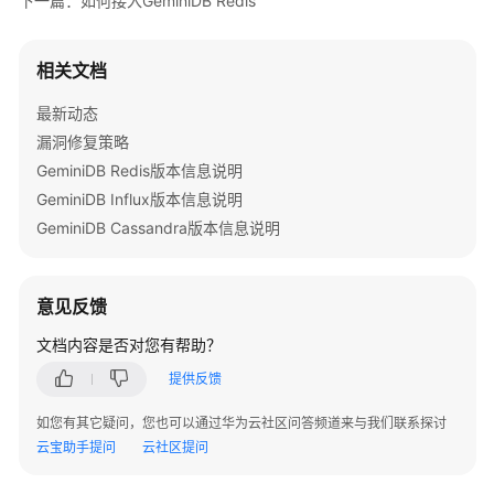
下一篇：如何接入GeminiDB Redis
说
明
相关文档
快
速
最新动态
入
漏洞修复策略
门
GeminiDB Redis版本信息说明
GeminiDB Influx版本信息说明
用
GeminiDB Cassandra版本信息说明
户
指
南
意见反馈
开
文档内容是否对您有帮助？
发
提供反馈
参
考
如您有其它疑问，您也可以通过华为云社区问答频道来与我们联系探讨
云宝助手提问
云社区提问
最
佳