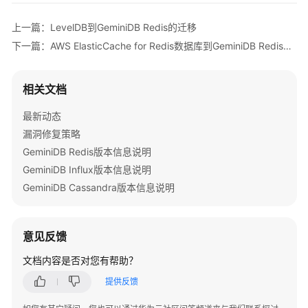
IAM
授
上一篇：LevelDB到GeminiDB Redis的迁移
予
下一篇：AWS ElasticCache for Redis数据库到GeminiDB Redis的迁移
使
用
GeminiDB
相关文档
Redis
的
最新动态
权
漏洞修复策略
限
GeminiDB Redis版本信息说明
GeminiDB Influx版本信息说明
购
GeminiDB Cassandra版本信息说明
买
实
例
意见反馈
连
文档内容是否对您有帮助？
接
实
提供反馈
例