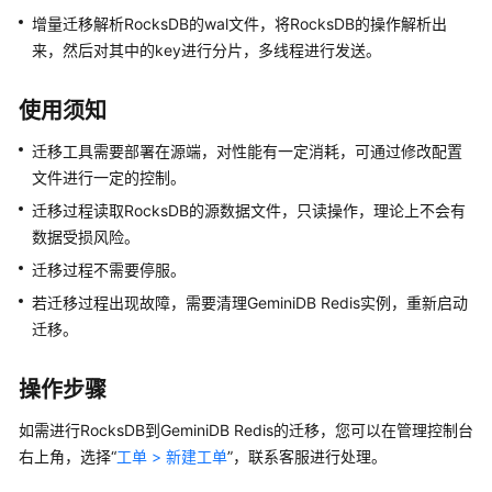
说
增量迁移解析RocksDB的wal文件，将RocksDB的操作解析出
明
来，然后对其中的key进行分片，多线程进行发送。
快
使用须知
速
入
迁移工具需要部署在源端，对性能有一定消耗，可通过修改配置
门
文件进行一定的控制。
用
迁移过程读取RocksDB的源数据文件，只读操作，理论上不会有
户
数据受损风险。
指
迁移过程不需要停服。
南
若迁移过程出现故障，需要清理
GeminiDB Redis
实例，重新启动
迁移。
选
型
建
操作步骤
议
如需进行RocksDB到
GeminiDB Redis
的迁移，您可以在管理控制台
通
右上角，选择“
工单 > 新建工单
”，联系客服进行处理。
过