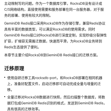
公
主动限制写的问题。作为一个数据库引擎，RocksDB没有设计成
告
C/S网络结构，直接使用需要和服务部署在同一台服务器，对于服
务的部署、使用有较大的限制。
产
GeminiDB Redis
接口采用RocksDB作为存储引擎，兼容Redis协议
品
具有丰富的数据类型，可以满足RocksDB的使用需求。同时
介
GeminiDB Redis
接口对RocksDB进行深度定制，实现秒级分裂弹性
绍
扩容，扩缩容无需搬迁数据，快速而平滑，为RocksDB业务转到
GeminiDB
Redis生态提供了便利。
Redis
本章节主要介绍RocksDB到
GeminiDB Redis
接口的迁移方案。
接
口
迁移原理
产
使用自研迁移工具rocksdb-port，和RocksDB部署在相同机器
品
上，准备好配置文件，启动迁移即可自动完成全量与增量的迁
介
移。
绍
全量迁移对RocksDB数据进行快照，然后扫描整个数据库，将数
计
据打包成
GeminiDB Redis
识别的格式，发送到
GeminiDB Redis
，
费
具有很高的迁移效率。