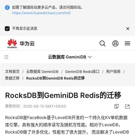
如需了解国际站更多云产品，请访问国际站。
https://www.huaweicloud.com/intl/
不再显示此消息
云数据库 GeminiDB
文档首页
/
云数据库 GeminiDB
/
GeminiDB Redis接口
/
用户指南
/
数据迁移
/
RocksDB到GeminiDB Redis的迁移
最
RocksDB到
GeminiDB Redis
的迁移
新
动
更新时间：
2025-06-10 GMT+08:00
态
RocksDB是FaceBook基于LevelDB开发的一个持久化KV单机数据
服
库引擎，具有强大的顺序读写及随机写性能。相对于LevelDB，
务
RocksDB做了许多优化，性能有了很大提升， 而且解决了LevelDB