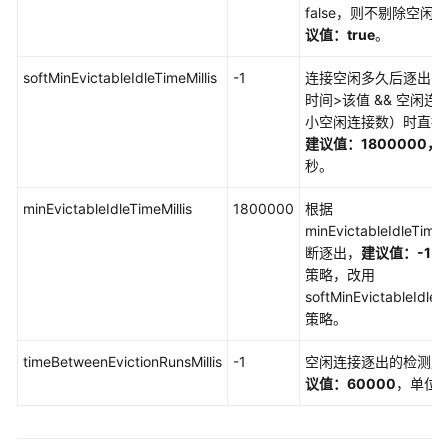
false，则不剔除空闲
兼
议值：true
。
容
DynamoDB
softMinEvictableIdleTimeMillis
-1
连接空闲多久后逐出，
接
时间>该值 && 空闲连
口
小空闲连接数）时直接
建议值：1800000，
GeminiDB
秒。
HBase
接
minEvictableIdleTimeMillis
1800000
根据
口
minEvictableIdleTimeM
断逐出，
建议值：-1
，
GeminiDB
策略，改用
Mongo
softMinEvictableIdleTi
接
策略。
口
timeBetweenEvictionRunsMillis
-1
空闲连接逐出的检测周
技
议值：60000
，单位
术
白
皮