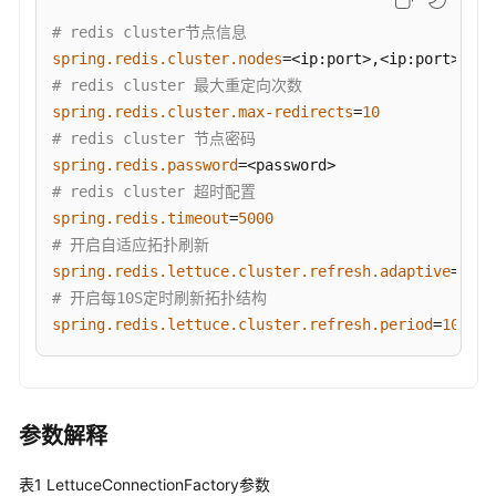
例
# redis cluster节点信息
spring.redis.cluster.nodes
通
过
# redis cluster 最大重定向次数
PHP
spring.redis.cluster.max-redirects
=
10
连
# redis cluster 节点密码
接
spring.redis.password
GeminiDB
# redis cluster 超时配置
Redis
spring.redis.timeout
=
5000
实
# 开启自适应拓扑刷新
例
spring.redis.lettuce.cluster.refresh.adaptive
=
true
# 开启每10S定时刷新拓扑结构
通
spring.redis.lettuce.cluster.refresh.period
=
10
S
过
Python
连
接
GeminiDB
参数解释
Redis
实
表1
LettuceConnectionFactory参数