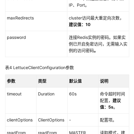
IP、Port。
接
信
maxRedirects
cluster访问最大重定向次数，
息
建议值：10
管
理
password
连接Redis实例的密码。如果实
例已开启免密访问，无需输入实
数
例的访问密码
。
据
迁
移
表4
LettuceClientConfiguration参数
实
参数
类型
默认值
说明
例
管
timeout
Duration
60s
命令超时时间
理
配置，
建议
值：5s
。
变
更
clientOptions
ClientOptions
-
配置项。
实
例
readFrom
readFrom
MASTER
读取模式，建