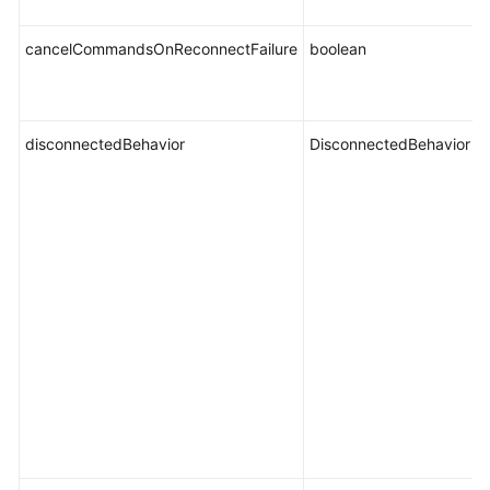
计
cancelCommandsOnReconnectFailure
boolean
t
任
务
中
心
disconnectedBehavior
DisconnectedBehavior
GeminiDB
Redis
标
签
管
理
GeminiDB
Redis
用
户
资
源