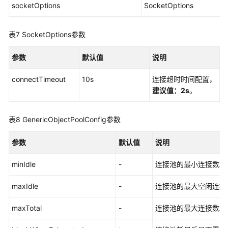
socketOptions
SocketOptions
-
配
额
表7
SocketOptions参数
内
存
参数
默认值
说明
加
速
connectTimeout
10s
连接超时时间配置，
建议值：2s
。
开
发
表8
GenericObjectPoolConfig参数
参
考
参数
默认值
说明
最
minIdle
-
连接池的最小连接数。
佳
实
maxIdle
-
连接池的最大空闲连接
践
maxTotal
-
连接池的最大连接数。
性
能