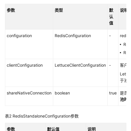
例
参数
类型
默
说明
通
认
过
值
Go
语
configuration
RedisConfiguration
-
red
言
Red
连
Red
接
GeminiDB
clientConfiguration
LettuceClientConfiguration
-
客户
Redis
实
Lettu
例
于池
通
shareNativeConnection
boolean
true
是否采
过
池时必
C#
语
表2
RedisStandaloneConfiguration参数
言
连
参数
默认值
说明
接