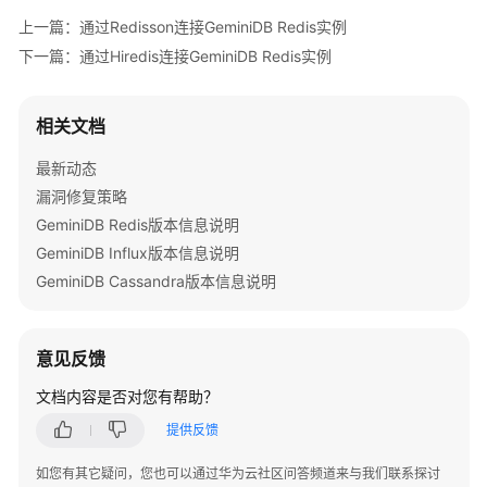
书
上一篇：通过Redisson连接GeminiDB Redis实例
下一篇：通过Hiredis连接GeminiDB Redis实例
API
参
考
相关文档
SDK
最新动态
参
漏洞修复策略
考
GeminiDB Redis版本信息说明
GeminiDB Influx版本信息说明
场
GeminiDB Cassandra版本信息说明
景
代
码
示
意见反馈
例
文档内容是否对您有帮助？
视
提供反馈
频
如您有其它疑问，您也可以通过华为云社区问答频道来与我们联系探讨
帮