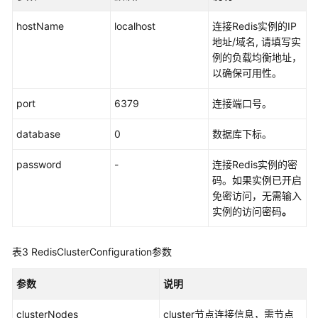
GeminiDB
hostName
localhost
连接Redis实例的IP
Redis
地址/域名, 请填写实
实
例的负载均衡地址，
例
以确保可用性。
使
port
6379
连接端口号。
用
Sentinel
database
0
数据库下标。
兼
容
password
-
连接Redis实例的密
模
码。如果实例已开启
式
免密访问，无需输入
连
实例的访问密码
。
接
GeminiDB
Redis
表3
RedisClusterConfiguration参数
实
例
参数
说明
clusterNodes
cluster节点连接信息，需节点
连