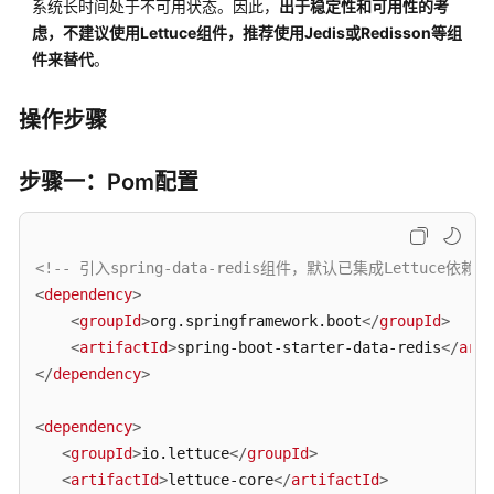
系统长时间处于不可用状态。因此，
出于稳定性和可用性的考
序
虑，不建议使用Lettuce组件，推荐使用Jedis或Redisson等组
代
件来替代
。
码
连
操作步骤
接
GeminiDB
Redis
步骤一：Pom配置
实
例
示
例
<!-- 引入spring-data-redis组件，默认已集成Lettuce依赖SD
<
dependency
>
通
<
groupId
>
org.springframework.boot
</
groupId
>
过
<
artifactId
>
spring-boot-starter-data-redis
</
arti
Jedis
</
dependency
>
连
接
<
dependency
>
GeminiDB
<
groupId
>
io.lettuce
</
groupId
>
Redis
<
artifactId
>
lettuce-core
</
artifactId
>
实