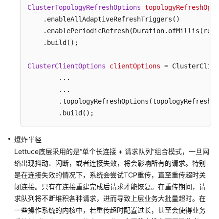
通
ClusterTopologyRefreshOptions
topologyRefreshOpti
过
    .enableAllAdaptiveRefreshTriggers()

内
    .enablePeriodicRefresh(Duration.ofMillis(redi
网
    .build();

连
接
ClusterClientOptions
clientOptions
=
 ClusterClien
GeminiDB
Redis
        ...

        ...

通
        .topologyRefreshOptions(topologyRefreshOp
过
        .build();
公
网
爆炸半径
连
Lettuce底层采用的是“单个长连接 + 请求队列”组合模式，一旦网
接
络出现抖动、闪断，或者连接失效，将会影响所有的请求。特别
GeminiDB
是在连接失效的情况下，系统会尝试TCP重传，直至重传超时关
Redis
闭连接。只有在连接重建完成后请求才能恢复。在重传期间，请
通
求队列将不断堆积各种请求，进而导致上层业务大批量超时。在
过
一些操作系统的内核中，若重传超时配置过长，甚至会使得业务
程