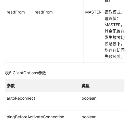
全
readFrom
readFrom
MASTER
读取模式，
参
建议值：
数
MASTER，
管
其余配置在
理
发生故障切
换场景下，
均存在访问
日
失败风险。
志
管
理
表6
ClientOptions参数
监
参数
类型
控
与
autoReconnect
boolean
t
告
警
pingBeforeActivateConnection
boolean
t
CTS
审