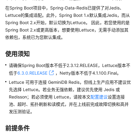
公
在Spring Boot项目中，Spring-Data-Redis已提供了对Jedis、
告
Lettuce的集成适配。此外，Spring Boot 1.x默认集成Jedis，而从
Spring Boot 2.x开始，默认切换为Lettuce。 因此，若您使用的是
产
Spring Boot 2.x或更高版本，想要使用Lettuce，无需手动添加其
品
介
依赖包，系统已为您默认集成。
绍
使用须知
GeminiDB
Redis
请确保Spring Boot版本不低于2.3.12.RELEASE，Lettuce版本不
接
低于
6.3.0.RELEASE
，Netty版本不低于4.1.100.Final。
口
Lettuce 可用于连接 GeminiDB Redis，但线上生产应用不建议优
先选择 Lettuce。若业务无强依赖，建议优先使用 Jedis 或
产
Redisson；若必须使用 Lettuce，请按本文
配置建议
设置连接
品
池、超时、拓扑刷新和读模式，并在上线前完成故障切换和高并
介
发压测验证。
绍
计
前提条件
费