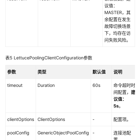
议值：
MASTER，其
数
余配置在发生
据
故障切换场景
备
下，均存在访
份
问失败风险。
数
据
表5
LettucePoolingClientConfiguration参数
恢
复
参数
类型
默认值
说明
诊
timeout
Duration
60s
命令超时时
断
间配置，
建
分
议值：
析
5s
。
账
clientOptions
ClientOptions
-
配置项。
号
与
poolConfig
GenericObjectPoolConfig
-
连接池配
安
置。