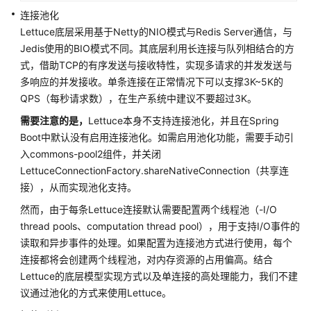
IAM
连接池化
授
Lettuce底层采用基于Netty的NIO模式与Redis Server通信，与
予
Jedis使用的BIO模式不同。其底层利用长连接与队列相结合的方
使
式，借助TCP的有序发送与接收特性，实现多请求的并发发送与
用
多响应的并发接收。单条连接在正常情况下可以支撑3K~5K的
GeminiDB
QPS（每秒请求数），在生产系统中建议不要超过3K。
Redis
的
需要注意的是，
Lettuce本身不支持连接池化，并且在Spring
权
Boot中默认没有启用连接池化。如需启用池化功能，需要手动引
限
入commons-pool2组件，并关闭
LettuceConnectionFactory.shareNativeConnection（共享连
购
接），从而实现池化支持。
买
实
然而，由于每条Lettuce连接默认需要配置两个线程池（-I/O
例
thread pools、computation thread pool），用于支持I/O事件的
读取和异步事件的处理。如果配置为连接池方式进行使用，每个
连
连接都将会创建两个线程池，对内存资源的占用偏高。结合
接
Lettuce的底层模型实现方式以及单连接的高处理能力，我们不建
实
议通过池化的方式来使用Lettuce。
例