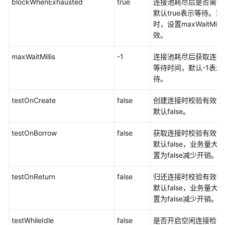
blockWhenExhausted
true
连接池耗尽后是否需要
白
默认true表示等待。当值
皮
时，设置maxWaitMill
书
效。
常
maxWaitMillis
-1
连接池耗尽后获取连接
见
等待时间，默认-1表示
问
待。
题
testOnCreate
false
创建连接时校验有效性(p
GeminiDB
默认false。
Influx
接
testOnBorrow
false
获取连接时校验有效性(p
口
默认false，业务量大
置为false减少开销。
GeminiDB
Cassandra
testOnReturn
false
归还连接时校验有效性(p
接
默认false，业务量大
口
置为false减少开销。
testWhileIdle
false
是否开启空闲连接检测
GeminiDB