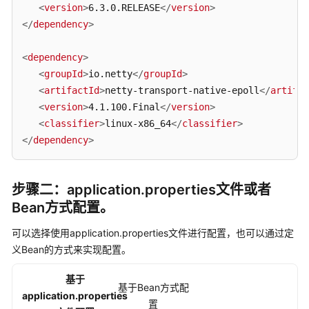
<
version
>
6.3.0.RELEASE
</
version
>
例
</
dependency
>
通
<
dependency
>
过
Redisson
<
groupId
>
io.netty
</
groupId
>
连
<
artifactId
>
netty-transport-native-epoll
</
artifac
接
<
version
>
4.1.100.Final
</
version
>
GeminiDB
<
classifier
>
linux-x86_64
</
classifier
>
Redis
</
dependency
>
实
例
步骤二：application.properties文件或者
通
Bean方式配置。
过
Lettuce
可以选择使用application.properties文件进行配置，也可以通过定
连
义Bean的方式来实现配置。
接
GeminiDB
基于
Redis
基于Bean方式配
application.properties
实
置