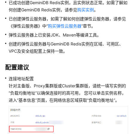
已成功创建GeminiDB Redis实例，且实例状态正常。如需了解如
说
明
何创建GeminiDB Redis实例，请参见
购买实例
。
已创建弹性云服务器，如需了解如何创建弹性云服务器，请参见
快
《弹性云服务器》中“
购买弹性云服务器
”章节。
速
弹性云服务器上已安装JDK、Maven等编译工具。
入
门
创建的弹性云服务器与GeminiDB Redis实例在区域、可用区、
VPC及安全组配置上保持一致。
用
户
配置建议
指
南
连接地址配置
针对主备版、Proxy集群版或Cluster集群版，请统一填写实例的
选
“负载均衡地址”以确保连接时的高可用， 您可以单击实例名称，
型
进入“基本信息”页面，在网络信息区域获取“负载均衡地址”。
建
议
通
过