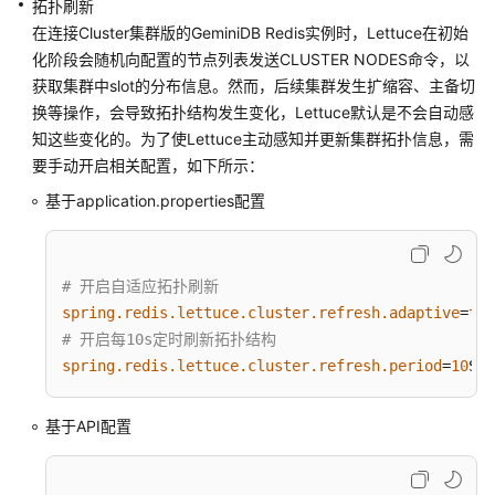
拓扑刷新
在连接Cluster集群版的GeminiDB Redis实例时，Lettuce在初始
连
接
化阶段会随机向配置的节点列表发送CLUSTER NODES命令，以
GeminiDB
获取集群中slot的分布信息。然而，后续集群发生扩缩容、主备切
Redis
换等操作，会导致拓扑结构发生变化，Lettuce默认是不会自动感
实
知这些变化的。为了使Lettuce主动感知并更新集群拓扑信息，需
例
要手动开启相关配置，如下所示：
方
基于application.properties配置
式
介
绍
# 开启自适应拓扑刷新
通
spring.redis.lettuce.cluster.refresh.adaptive
=
tru
过
# 开启每10s定时刷新拓扑结构
DAS
spring.redis.lettuce.cluster.refresh.period
=
10
S
连
接
GeminiDB
基于API配置
Redis