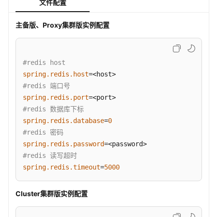
文件配置
例
主备版、Proxy集群版实例配置
通
过
Hiredis
连
#redis host
接
spring.redis.host
GeminiDB
#redis 端口号
Redis
spring.redis.port
实
#redis 数据库下标
例
spring.redis.database
=
0
#redis 密码
通
spring.redis.password
过
#redis 读写超时
NodeJs
spring.redis.timeout
=
5000
连
接
GeminiDB
Cluster集群版实例配置
Redis
实