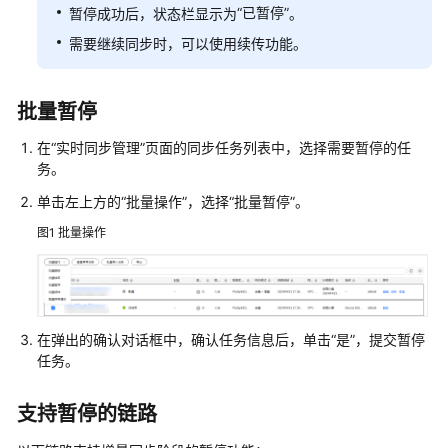
工
“已暂停”
暂停成功后，状态栏显示为
。
作
需要继续同步时，可以使用续传功能。
实
时
批量暂停
同
步
在“实时同步管理”页面的同步任务列表中，选择需要暂停的任
务。
同
单击左上方的“批量操作”，选择“批量暂停”。
步
图1
批量操作
方
案
概
览
在弹出的确认对话框中，确认任务信息后，单击“是”，提交暂停
数
任务。
据
同
支持暂停的链路
步
拓