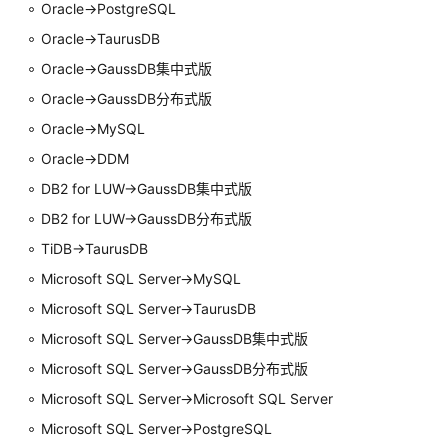
Oracle->PostgreSQL
任
Oracle->
TaurusDB
务
Oracle->
GaussDB集中式
版
管
理
Oracle->
GaussDB
分布式版
Oracle->MySQL
创
Oracle->DDM
建
同
DB2 for LUW
->
GaussDB集中式
版
步
DB2 for LUW
->
GaussDB
分布式版
任
TiDB->
TaurusDB
务
Microsoft SQL Server->MySQL
查
Microsoft SQL Server->
TaurusDB
询
Microsoft SQL Server->
GaussDB集中式
版
同
步
Microsoft SQL Server->
GaussDB
分布式版
进
Microsoft SQL Server->Microsoft SQL Server
度
Microsoft SQL Server->PostgreSQL