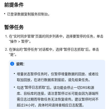
介
前提条件
绍
已登录数据复制服务控制台。
计
费
暂停任务
说
明
在
“实时同步管理”
页面的同步列表中，选择要暂停的任务，单击
“
操作
>
暂停
”
。
快
在弹出的
“暂停任务”
对话框中，选择
“暂停日志抓取”
后，单击
速
“是”
。
入
门
说明：
用
增量状态暂停任务时，仅暂停增量数据的回放、或者拉
户
取加回放，在进行数据库割接前，请先结束任务。
指
“暂停日志抓取”
勾选
后，该功能会停止一切DRS和源
南
库、目标库的连接，请注意暂停过长可能会因为源端所
需日志过期而导致任务无法恢复续传。建议暂停时间不
准
超过24小时，具体时间请排查相应日志配置。
备