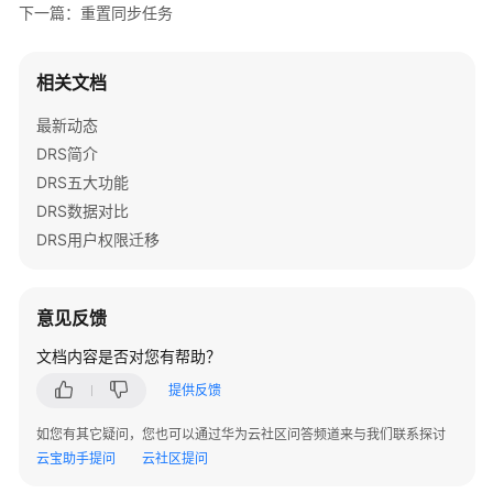
下一篇：重置同步任务
同
步
任
相关文档
务
最新动态
重
DRS简介
启
DRS五大功能
同
DRS数据对比
步
任
DRS用户权限迁移
务
跳
意见反馈
过
文档内容是否对您有帮助？
DDL
提供反馈
双
如您有其它疑问，您也可以通过华为云社区问答频道来与我们联系探讨
AZ
云宝助手提问
云社区提问
任
务