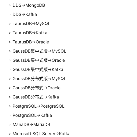
理
DDS->MongoDB
DDS->Kafka
参
数
TaurusDB
->MySQL
管
TaurusDB
->Kafka
理
TaurusDB
->Oracle
任
GaussDB集中式
版->MySQL
务
GaussDB集中式
版->Oracle
生
GaussDB集中式
版->Kafka
命
周
GaussDB
分布式版->MySQL
期
GaussDB
分布式->Oracle
GaussDB
分布式->Kafka
查
看
PostgreSQL->PostgreSQL
任
PostgreSQL->Kafka
务
详
MariaDB->MariaDB
情
Microsoft SQL Server->Kafka