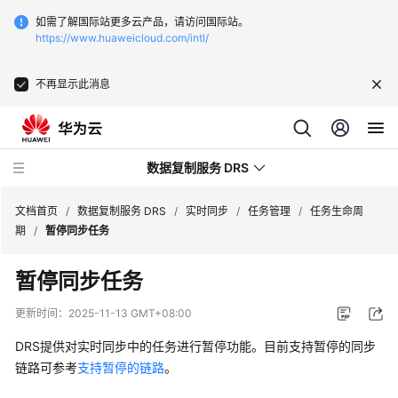
如需了解国际站更多云产品，请访问国际站。
https://www.huaweicloud.com/intl/
不再显示此消息
数据复制服务 DRS
文档首页
/
数据复制服务 DRS
/
实时同步
/
任务管理
/
任务生命周
期
/
暂停同步任务
最
暂停同步任务
新
动
更新时间：
2025-11-13 GMT+08:00
态
DRS提供对实时同步中的任务进行暂停功能。目前支持暂停的同步
产
链路可参考
支持暂停的链路
。
品