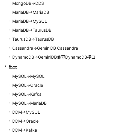
查
MongoDB->DDS
看
MariaDB->MariaDB
同
MariaDB->MySQL
步
日
MariaDB->
TaurusDB
志
TaurusDB
->
TaurusDB
Cassandra->
GeminiDB Cassandra
数
据
DynamoDB->GeminiDB兼容DynamoDB接口
对
出云
比
（对
MySQL->MySQL
比
MySQL->Oracle
同
MySQL->Kafka
步
项）
MySQL->MariaDB
DDM->MySQL
对
DDM->Oracle
象
管
DDM->Kafka