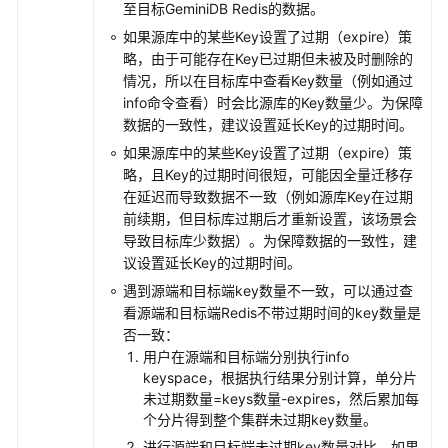
至目标
GeminiDB Redis
的数据。
签
如果源库中的某些Key设置了过期（expire）策
管
略，由于可能存在Key已过期但未被及时删除的
理
情况，所以在目标库中查看Key数量（例如通过
info命令查看）时会比源库的Key数量少。为保障
连
数据的一致性，建议设置延长Key的过期时间。
接
如果源库中的某些Key设置了过期（expire）策
诊
略，且Key的过期时间很短，可能因全量迁移存
断
在延迟而导致数据不一致（例如源库Key在过期
前续期，但目标库过期后才重新设置，该场景会
对
导致目标库少数据）。为保障数据的一致性，建
接
议设置延长Key的过期时间。
云
审
遇到源端和目标端key数量不一致，可以通过查
计
看源端和目标端Redis不带过期时间的key数量是
服
否一致：
务
用户在源端和目标端分别执行info
keyspace，根据执行结果分别计算，单分片
未过期数量=keys数量-expires，然后累加每
对
个分片得到整个集群未过期key数量。
接
云
进行源端和目标端未过期key数量对比。如果