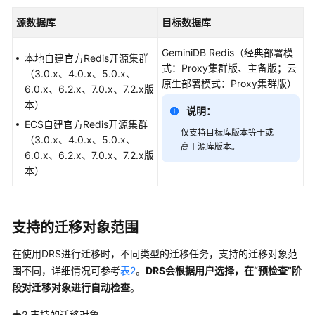
介
绍
源数据库
目标数据库
GeminiDB Redis
（经典部署模
计
本地自建官方Redis开源集群
式：Proxy集群版、主备版；云
费
（3.0.x、4.0.x、5.0.x、
原生部署模式：Proxy集群版）
说
6.0.x、6.2.x、7.0.x、7.2.x版
明
本）
说明：
ECS自建官方Redis开源集群
快
仅支持目标库版本等于或
（3.0.x、4.0.x、5.0.x、
高于源库版本。
速
6.0.x、6.2.x、7.0.x、7.2.x版
入
本）
门
用
支持的迁移对象范围
户
指
在使用DRS进行迁移时，不同类型的迁移任务，支持的迁移对象范
南
围不同，详细情况可参考
表2
。
DRS会根据用户选择，在“预检查”阶
段对迁移对象进行自动检查
。
准
备
表2
支持的迁移对象