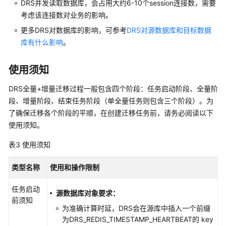
DRS并发读取数据库，会占用大约6-10个session连接数，需要
移
考虑该连接数对业务的影响。
到
TaurusDB
更多DRS对数据库的影响，可参考
DRS对源数据库和目标数据
库有什么影响
。
将
MySQL
使用须知
分
库
DRS全量+增量迁移过程一般包含四个阶段：任务启动阶段、全量阶
分
段、增量阶段、结束任务阶段（单全量任务则包含三个阶段）。为
表
了确保迁移各个阶段的平顺，在创建迁移任务前，请务必阅读以下
迁
使用须知。
移
到
表3
使用须知
DDM
类型名称
使用和操作限制
将
MongoDB
任务启动
源数据库对象要求：
迁
前须知
移
为准确计算时延，DRS会在源库中插入一个前缀
到
为DRS_REDIS_TIMESTAMP_HEARTBEAT的 key