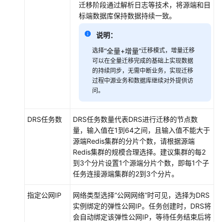
区
迁移阶段通过解析日志等技术，将源端和目
域
标端数据库保持数据持续一致。
说明：
系
统
选择
“全量+增量”
迁移模式，增量迁移
权
可以在全量迁移完成的基础上实现数据
限
的持续同步，无需中断业务，实现迁移
过程中源业务和数据库继续对外提供访
问。
DRS任务数
DRS任务数量代表DRS进行迁移的节点数
量，输入值在1到64之间，且输入值不能大于
源端Redis集群的分片个数，请根据源端
Redis集群的规模合理选择。建议集群的每2
到3个分片设置1个源端分片个数，即每1个子
任务连接源端集群的2到3个分片。
指定公网IP
网络类型选择
“公网网络”
时可见，选择为DRS
实例绑定的弹性公网IP。任务创建时，DRS将
会自动绑定该弹性公网IP，等待任务结束后将