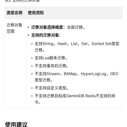
工
作
类型名称
使用须知
实
迁移对象
迁移对象选择维度：
全部迁移。
时
范围
同
支持的迁移对象
：
步
支持String，Hash，List，Set，Sorted Set类型
迁移。
实
支持Lua脚本迁移。
时
不支持事务的迁移。
迁
移
不支持Stream，BitMap，HyperLogLog，GEO
类型迁移。
迁
不支持自定义类型。
移
不支持迁移目标库
GeminiDB Redis
不支持的命
方
令。
案
概
览
使用建议