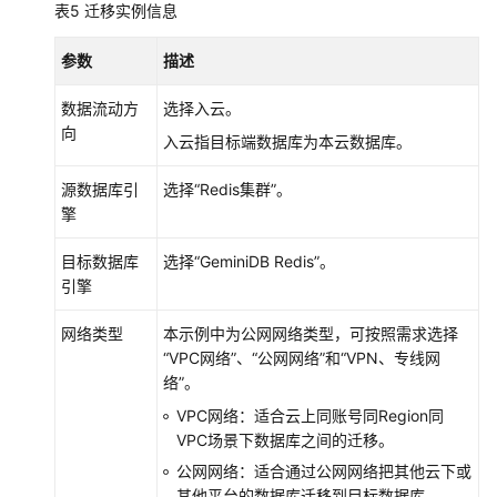
表5
迁移实例信息
助
参数
描述
文
档
数据流动方
选择入云。
下
向
入云指目标端数据库为本云数据库。
载
源数据库引
选择
“Redis集群”
。
通
擎
用
参
目标数据库
选择“
GeminiDB Redis
”。
考
引擎
网络类型
本示例中为公网网络类型，可按照需求选择
产
“VPC网络”
、
“公网网络”
和
“VPN、专线网
品
络”
。
术
语
VPC网络：适合云上同账号同Region同
VPC场景下数据库之间的迁移。
责
公网网络：适合通过公网网络把其他云下或
任
其他平台的数据库迁移到目标数据库。