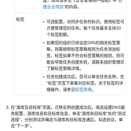
建，具体请参见《企业管理用户指南》中“
创
建企业项目
”的内容。
标签
可选配置，对同步任务的标识。使用标签可
方便管理您的任务。每个任务最多支持20
个标签配额。
如果您的组织已经设定DRS的相关标签策
略，则需按照标签策略规则为任务添加标
签。标签如果不符合标签策略的规则，则可
能会导致任务创建失败，请联系组织管理员
了解标签策略详情。
任务创建成功后，您可以单击任务名称，在
“标签”
页签下查看对应标签。关于标签的详
细操作，请参见
标签管理
。
在“源库及目标库”页面，迁移实例创建成功后，填选自建DNS服
务配置、源库信息和目标库信息，单击
“源库和目标库”
处的
“测试
连接”
，分别测试并确定与源库和目标库连通后，勾选协议，单
击
“下一步”
。