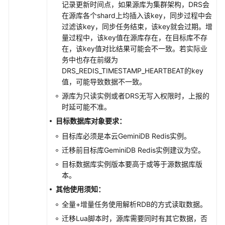
DDS
记录更新时间点，如果源库为集群架构，DRS会
在源库各个shard上均插入该key，同步过程中会
将
过滤该key，同步任务结束，该key就会过期。增
MongoDB
量过程中，该key值在源库存在，在目标库不存
迁
在，该key值对比结果可能会不一致。若实际业
移
务中也存在前缀为
到
DRS_REDIS_TIMESTAMP_HEARTBEAT的key
GeminiDB
值，可能导致数据不一致。
Mongo
源库为只读实例或者DRS无写入权限时，上报的
时延可能不准。
将
目标数据库对象要求：
Redis
目标库必须是本云
GeminiDB Redis
实例。
单
机/
迁移前目标库
GeminiDB Redis
实例建议为空。
主
目标数据库实例版本要高于或等于源数据库版
备
本。
迁
其他使用须知：
移
到
全量+增量任务使用解析RDB的方式读取数据。
GeminiDB
迁移Lua脚本时，源库需要同时有其它数据，否
Redis