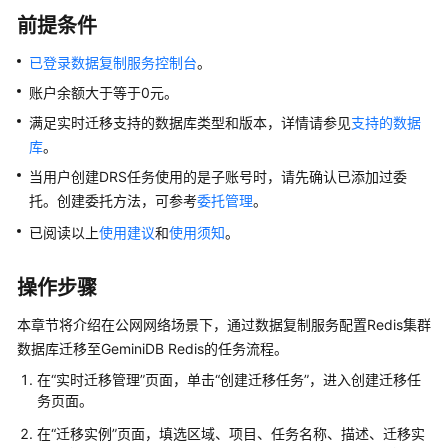
前提条件
实
已登录数据复制服务控制台
。
时
灾
账户余额大于等于0元。
备
满足实时迁移支持的数据库类型和版本，详情请参见
支持的数据
库
。
录
制
当用户创建DRS任务使用的是子账号时，请先确认已添加过委
回
托。创建委托方法，可参考
委托管理
。
放
已阅读以上
使用建议
和
使用须知
。
数
操作步骤
据
订
本章节将介绍在公网网络场景下，通过数据复制服务配置Redis集群
阅
数据库迁移至
GeminiDB Redis
的任务流程。
校
在
“实时迁移管理”
页面，单击
“创建迁移任务”
，进入创建迁移任
验
务页面。
任
在“迁移实例”页面，填选区域、项目、任务名称、描述、迁移实
务