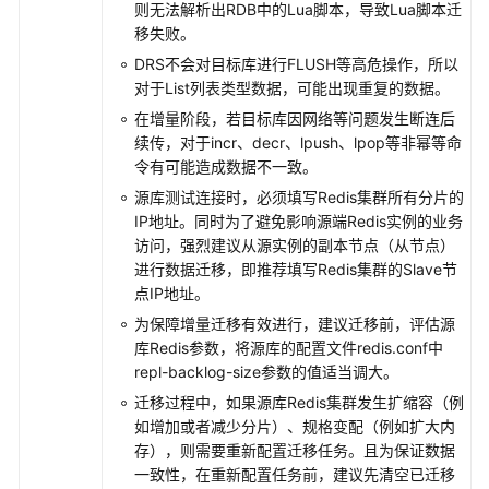
则无法解析出RDB中的Lua脚本，导致Lua脚本迁
移失败。
将
DRS不会对目标库进行FLUSH等高危操作，所以
Redis
对于List列表类型数据，可能出现重复的数据。
集
在增量阶段，若目标库因网络等问题发生断连后
群
续传，对于incr、decr、lpush、lpop等非幂等命
迁
令有可能造成数据不一致。
移
到
源库测试连接时，必须填写Redis集群所有分片的
GeminiDB
IP地址。同时为了避免影响源端Redis实例的业务
Redis
访问，强烈建议从源实例的副本节点（从节点）
进行数据迁移，即推荐填写Redis集群的Slave节
出
点IP地址。
云
为保障增量迁移有效进行，建议迁移前，评估源
库Redis参数，将源库的配置文件redis.conf中
任
repl-backlog-size参数的值适当调大。
务
迁移过程中，如果源库Redis集群发生扩缩容（例
管
如增加或者减少分片）、规格变配（例如扩大内
理
存），则需要重新配置迁移任务。且为保证数据
一致性，在重新配置任务前，建议先清空已迁移
标