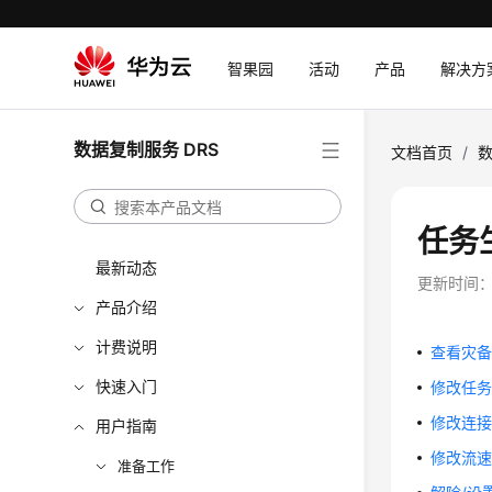
智果园
活动
产品
解决方
数据复制服务 DRS
文档首页
/
数
任务
最新动态
更新时间
产品介绍
计费说明
查看灾
快速入门
修改任
修改连
用户指南
修改流
准备工作