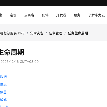
案
定价
云商店
伙伴
开发者
服务
了解华为云
据复制服务 DRS
/
实时灾备
/
任务管理
/
任务生命周期
生命周期
：
2025-12-16 GMT+08:00
备数据
务信息
接信息
速模式