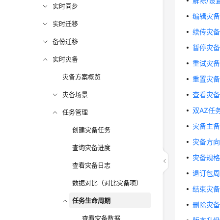
解除/设
实时同步
编辑灾
实时迁移
续传灾
备份迁移
暂停灾
实时灾备
重试灾
灾备方案概览
重置灾
灾备场景
查看灾
双AZ任
任务管理
灾备主
创建灾备任务
灾备方
查询灾备进度
灾备规
查看灾备日志
退订包
数据对比（对比灾备项）
结束灾
任务生命周期
删除灾
查看灾备数据