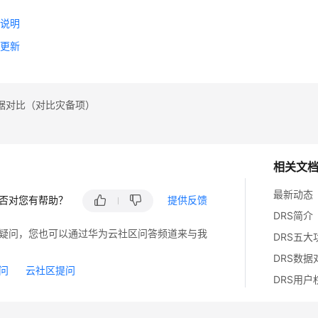
级
态说明
统更新
据对比（对比灾备项）
相关文
最新动态
否对您有帮助？
提供反馈
DRS简介
疑问，您也可以通过华为云社区问答频道来与我
DRS五大
DRS数据
问
云社区提问
DRS用户