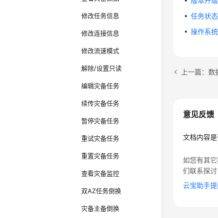
版本升
修改任务信息
任务状
操作系
修改连接信息
修改流速模式
解除/设置只读
上一篇：数
编辑灾备任务
续传灾备任务
意见反馈
暂停灾备任务
文档内容是
重试灾备任务
重置灾备任务
如您有其它
们联系探讨
查看灾备监控
云宝助手提
双AZ任务倒换
灾备主备倒换